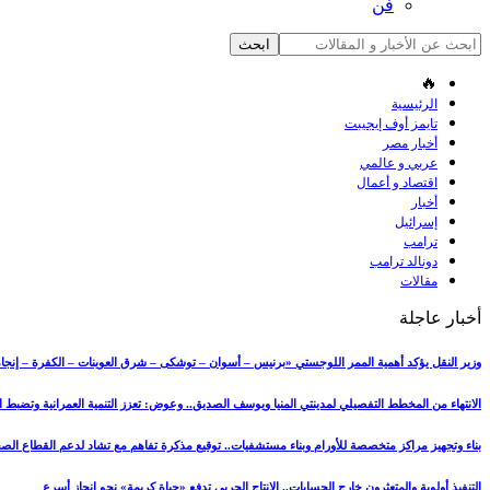
فن
🔥
الرئيسية
تايمز أوف إيجيبت
أخبار مصر
عربي و عالمي
اقتصاد و أعمال
أخبار
إسرائيل
ترامب
دونالد ترامب
مقالات
أخبار عاجلة
وزير النقل يؤكد أهمية الممر اللوجستي «برنيس – أسوان – توشكى – شرق العوينات – الكفرة – إنجامي
الانتهاء من المخطط التفصيلي لمدينتي المنيا ويوسف الصديق.. وعوض: تعزز التنمية العمرانية وتضبط
بناء وتجهيز مراكز متخصصة للأورام وبناء مستشفيات.. توقيع مذكرة تفاهم مع تشاد لدعم القطاع ال
التنفيذ أولوية والمتعثرون خارج الحسابات.. الإنتاج الحربي تدفع «حياة كريمة» نحو إنجاز أسرع