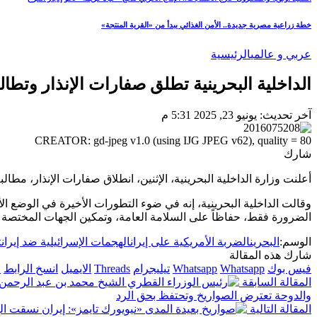
خطة زراعية مصرية جديدة.. الأمن الغذائي يبدأ من «القرية المنتجة»
عربي و عالمي
الرئيسية
الداخلية البحرينية تطلق صفارات الإنذار وتطا
آخر تحديث: يونيو 23, 2025 5:31 م
CREATOR: gd-jpeg v1.0 (using IJG JPEG v62), quality = 80
شارك
أعلنت وزارة الداخلية البحرينية، الإثنين، انطلاق صفارات الإنذار، مطا
وقالت الداخلية البحرينية، إنه في ضوء التطورات الأخيرة في الوضع ال
الضرورة فقط، حفاظاً على السلامة العامة، وتمكين الجهات المختصة 
الوسم:
البحرين
الضربة الأمريكية على إيران
الهجمات الإسرائيلية ضد إيران
ت
شارك هذه المقالة
فيس بوك
Whatsapp
Whatsapp
تيليجرام
Threads
الايميل
انسخ الرابط
ا
المقالة السابقة
والدوحة تعترض الصواريخ وتحتفظ بحق الرد
المقالة التالية
«نيويورك تايمز»: إيران نسقت ال