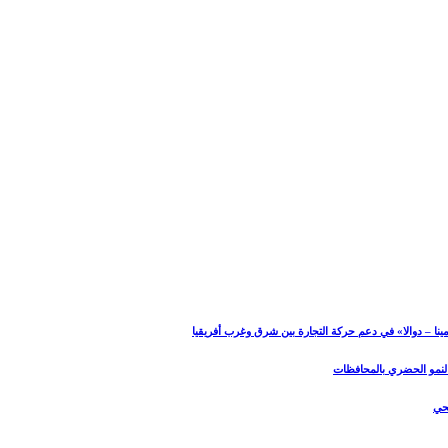
نا – دوالا» في دعم حركة التجارة بين شرق وغرب أفريقيا
 النمو الحضري بالمحافظات
صحي