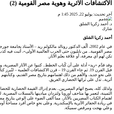
الاكتشافات الأثرية وهوية مصر القومية (2)
آخر تحديث: يوليو 22, 2025 1:45 م
د. أحمد زكريا الشلق
شارك
أحمد زكريا الشلق
في عام 2002، ألّف الدكتور رونالد مالكولم ريد – الأستاذ بجامعة
مصر القومية.. من نابليون حتى الحرب العالمية الأولى»، أثبت فيه كذب ه
تكن لهم أي معرفة، أو علاقة بعلم الآثار.
وقد قدَّم «ريد» أدلة على أن كُتاب الخطط.. كتبوا عن الآثار المصرية،
قبل القرن 19. ثم جاء القرن 19 – قرن الاكتشافات
على نحوٍ جديد، والأهم من ذلك اهتمامهم بتاريخ مصر القديم، وكتابته
أثرية.. تدل على ثرائها الحضاري العريق.
ولذلك كله، يصبح اتهام المصريين.. بعدم إدراك القيمة الحضارية للحض
الثمينة، لتعمر بها متاحف أوروبا ولتزدان ميادينها بالمسلات المصري
اهتمام الكتاب المصريين بالآثار، مما ألقى الضوء على الوعي بتاريخ 
وعلي بهجت ومرقص سميكة.