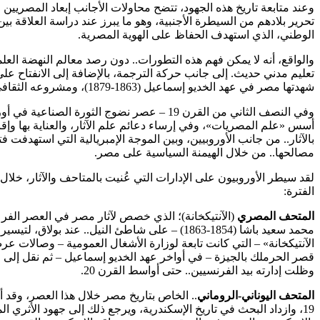
وعند متابعة تاريخ هذه الجهود، تتضح محاولات الأجانب إبعاد المصريين
تحرير بلادهم من السيطرة الأجنبية، وهو ما يبرز عند دراسة العلاقة ب
الوطني، الذي استهدف الحفاظ على الهوية المصرية.
تعليم مدني حديث. إلى جانب حركة الترجمة، بالإضافة إلى الانفتاح على
شهدتها مصر في عهد الخديو إسماعيل (1863-1879)، ومشروعه الثقافي الكامل.. الذي تولى صياغته علي مبارك بمساعدة الطهطاوي.
وفي النصف الثاني من القرن 19 – عصر نضوج الثور
أسس «علم المصريات»، وفي إرساء دعائم علم الآثار، والعناية بها وإق
بالآثار.. من جانب الأوروبيين، وبين الموجة الإمبريالية التي استهدفت 
مصالحها.. من خلال الهيمنة السياسية على مصر.
الفترة:
المتحف المصري
محمد سعيد باشا (1854-1863) – على شاطئ النيل.. ع
الآنتيكخانة» – التي كانت تابعة لوزارة الأشغال العمومية – وصالات عر
وظلت إدارته بيد الفرنسيين.. حتى أواسط القرن 20.
المتحف اليوناني-الروماني
.. الخاص بتاريخ مصر خلال هذا العصر، وقد أقي
19، وازداد البحث في تاريخ الإسكندرية، ويرجع ذلك إلى جهود الأثري ا