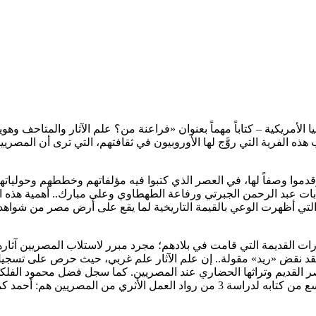
 جورجيا الأمريكية – كتاباً مهماً بعنوان «فراعنة من؟ علم الآثار والمتاحف وهوي
ذه الفرية التي روَّج لها الأوروبيون في ثقافتهم، التي ترى أن المصريي
 وقدموا وصفاً لها، في العصر الذي كتبوا فيه مؤلفاتهم وخططهم وحولياته
 العلمية – لتُبرز كتابات عبد الرحمن الجبرتي ورفاعة الطهطاوي وعلي مبارك.. أهمية هذه ا
م التي أظهرت الوعي بالقيمة التاريخية لما يقع على أرض مصر من شواهد
ارات القديمة التي قامت في بلادهم؛ مجرد مبرر لاستلاب المصريين آثار
ة. لقد نقض «ريد» مقولة.. إن علم الآثار علم غربي، حيث حرص على تسجي
مصر القديم وتراثها الحضاري عند المصريين. كما سجل فضل محمود الفلك
في ريادة الحفائر الأثرية بالإسكندرية. وعلى نحوٍ خاص أفرد مساحةً أوسع من كتابه لدراسة 3 من رواد العمل الأثري من المصريين هم: 