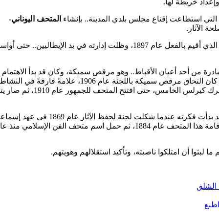
إعداد خريطة لها.
المتحف اليوناني-
ة الآثار.
ثم تأسست «جمعية آثار الإسكندرية» عام 1893، لترعى إقامة المتحف الذي أقيم بالفعل عام 1897، وظلت إدارته في يد الإيطاليين.. حتى
مبادرة من أحد أعيان الأقباط.. وهو مرقص سميكة، وكان قد بدأ الاهتمام
بالموضوع.. بدعم من الكنيسة القبطية للجنة حفظ الآثار عام 1896، ثم كان التحاق مرقص سميكة باللجنة عام 1906، علامةً فارقةً في النشا
القبطي بمجال حفظ الآثار القبطية، وقد لقي تشجيعاً ودعماً من البطريرك كيرلس الخامس، حتى افتتح
.. فيما بعد. وقد بدأت فكرته عندما شكلت لجنة لحفظ الآثار عام 1869 في
وكانت جهودها تنصب أساساً على ترميم المساجد التاريخية، ثم تولت إقامة هذا المتحف عام 1884، ثم حمل اسم متحف الفن الإسلامي منذ
ا لبثوا أن امتلكوا ناصيته، وتأكيد استقلالهم وهويتهم.
 الشلق
طبع