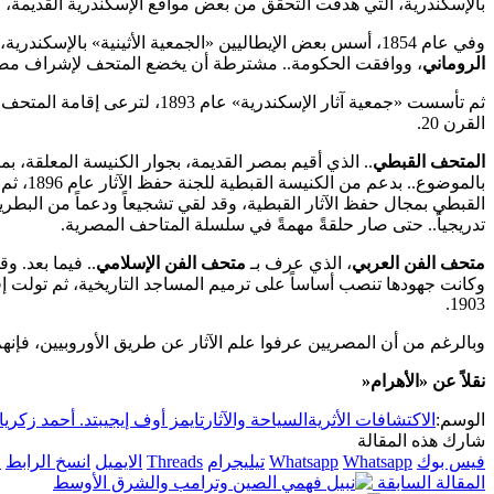
بالإسكندرية، التي هدفت التحقق من بعض مواقع الإسكندرية القديمة، و
وفي عام 1854، أسس بعض الإيطاليين «الجمعية الأثينية» بالإسكندرية، التي استطاعت إقناع مجلس بلدي المدينة.. بإنشاء
الروماني
، ووافقت الحكومة.. مشترطة أن يخضع المتحف لإشراف مصلح
القرن 20.
المتحف القبطي
.. الذي أقيم بمصر القديمة، بجوار الكنيسة المعلقة، ب
تدريجياً.. حتى صار حلقةً مهمةً في سلسلة المتاحف المصرية.
متحف الفن العربي
، الذي عرف بـ
متحف الفن الإسلامي
1903.
وبالرغم من أن المصريين عرفوا علم الآثار عن طريق الأوروبيين، فإنهم م
نقلاً عن «الأهرام
«
الوسم:
الاكتشافات الأثرية
السياحة والآثار
تايمز أوف إيجيبت
د. أحمد زكريا
شارك هذه المقالة
فيس بوك
Whatsapp
Whatsapp
تيليجرام
Threads
الايميل
انسخ الرابط
ا
المقالة السابقة
الصين وترامب والشرق الأوسط