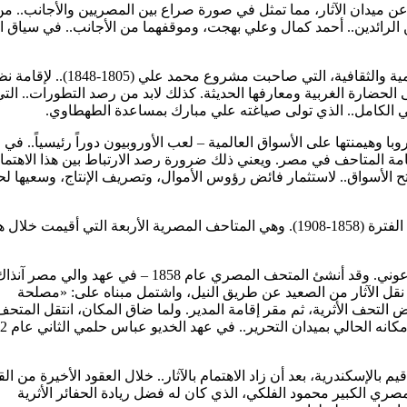
 عن ميدان الآثار، مما تمثل في صورة صراع بين المصريين والأجانب.. م
ين الرائدين.. أحمد كمال وعلي بهجت، وموقفهما من الأجانب.. في سياق ا
والواقع، أنه لا يمكن فهم هذه التطورات.. دون رصد معالم النهضة العلمية والثقافية، التي صاحبت مشروع محمد علي
 الحضارة الغربية ومعارفها الحديثة. كذلك لابد من رصد التطورات.. الت
ة الصناعية في أوروبا وهيمنتها على الأسواق العالمية – لعب الأوروبيون دوراً رئيسياً.. ف
امة المتاحف في مصر. ويعني ذلك ضرورة رصد الارتباط بين هذا الاهتما
فتح الأسواق.. لاستثمار فائض رؤوس الأموال، وتصريف الإنتاج، وسعيها لح
لقد سيطر الأوروبيون على الإدارات التي عُنيت بالمتاحف والآثار، خلال الفترة (1858-1908). وهي المتاحف المصرية الأربعة التي أقيمت خ
(الآنتيكخانة)؛ الذي خصص لآثار مصر في العصر الفرعوني. وقد أنشئ المتحف المصري عام 1858 – في عهد والي مصر
ند بولاق، لتيسير نقل الآثار من الصعيد عن طريق النيل، واشتمل مبناه على: «مصلحة
ض التحف الأثرية، ثم مقر إقامة المدير. ولما ضاق المكان، انتقل المتحف
م بالإسكندرية، بعد أن زاد الاهتمام بالآثار.. خلال العقود الأخيرة من ال
لمصري الكبير محمود الفلكي، الذي كان له فضل ريادة الحفائر الأثرية