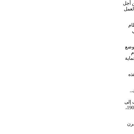
ن أجل
لعمل
 (1805-1848).. لإقامة نظام
ي
ي وضع
م
ماية
لال هذه
 آنذاك..
 إلى
قصر الحرملك بالجيزة – في أواخر عهد الخديو إسماعيل – ثم نقل إلى مكانه الحالي بميدان التحرير.. في عهد الخديو عباس حلمي الثاني عام 1902،
قرن