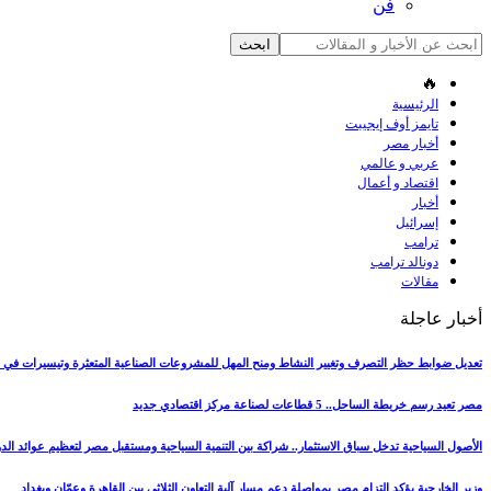
فن
🔥
الرئيسية
تايمز أوف إيجيبت
أخبار مصر
عربي و عالمي
اقتصاد و أعمال
أخبار
إسرائيل
ترامب
دونالد ترامب
مقالات
أخبار عاجلة
تعديل ضوابط حظر التصرف وتغيير النشاط ومنح المهل للمشروعات الصناعية المتعثرة وتيسيرات في 
مصر تعيد رسم خريطة الساحل.. 5 قطاعات لصناعة مركز اقتصادي جديد
الأصول السياحية تدخل سباق الاستثمار.. شراكة بين التنمية السياحية ومستقبل مصر لتعظيم عوائد الدو
وزير الخارجية يؤكد التزام مصر بمواصلة دعم مسار آلية التعاون الثلاثي بين القاهرة وعمّان وبغداد