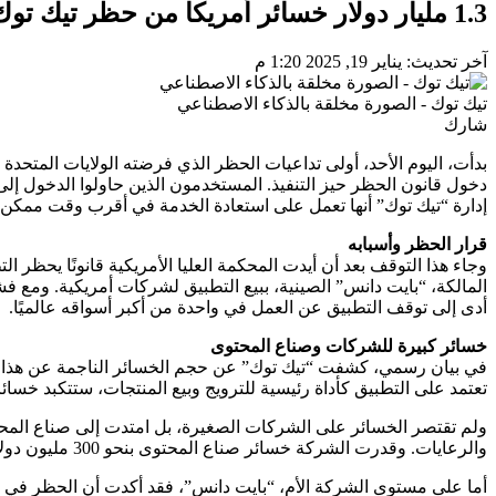
1.3 مليار دولار خسائر أمريكا من حظر تيك توك شهريا
آخر تحديث: يناير 19, 2025 1:20 م
تيك توك - الصورة مخلقة بالذكاء الاصطناعي
شارك
بدأت، اليوم الأحد، أولى تداعيات الحظر الذي فرضته الولايات المتح
دخول قانون الحظر حيز التنفيذ. المستخدمون الذين حاولوا الدخول إلى 
إدارة “تيك توك” أنها تعمل على استعادة الخدمة في أقرب وقت ممكن.
قرار الحظر وأسبابه
وجاء هذا التوقف بعد أن أيدت المحكمة العليا الأمريكية قانونًا يحظر 
المالكة، “بايت دانس” الصينية، ببيع التطبيق لشركات أمريكية. ومع 
أدى إلى توقف التطبيق عن العمل في واحدة من أكبر أسواقه عالميًا.
خسائر كبيرة للشركات وصناع المحتوى
في بيان رسمي، كشفت “تيك توك” عن حجم الخسائر الناجمة عن هذا ال
تعتمد على التطبيق كأداة رئيسية للترويج وبيع المنتجات، ستتكبد خسائ
ولم تقتصر الخسائر على الشركات الصغيرة، بل امتدت إلى صناع المحتو
والرعايات. وقدرت الشركة خسائر صناع المحتوى بنحو 300 مليون دولار شهريًا نتيجة توقف المنصة.
أما على مستوى الشركة الأم، “بايت دانس”، فقد أكدت أن الحظر في ال