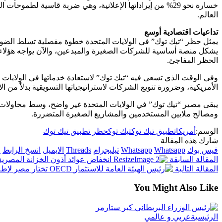
خسارة نحو 29% من إيراداتها الإعلانية، وهي ضربة قاسية لط
العالم.
تداعيات اقتصادية أوسع
يمثل حظر “تيك توك” في الولايات المتحدة خطوة مفصلية تسلط الضوء ع
يشكل منصة أساسية للشركات الصغيرة والمبدعين، والآن يواجه هؤلاء ت
الحظر المفاجئ.
وفي الوقت الذي تسعى فيه “تيك توك” لاستعادة خدماتها في الولايات 
الأمريكية، وضرورة تنويع الشركات لاستراتيجياتها التسويقية بدلاً من ا
يبقى مصير “تيك توك” في الولايات المتحدة غير واضح، وسط محاولات
ومصالح ملايين المستخدمين والمشاريع الصغيرة المتضررة.
الوسم:
أمريكا
تطبيق تيك توك
تيك توك
حظر تطبيق تيك توك
شارك هذه المقالة
فيس بوك
Whatsapp
Whatsapp
تيليجرام
Threads
الايميل
انسخ الرابط
ا
المقالة السابقة
انخفاض عوائد أذون الخزانة المصرية
المقالة التالية
OECD تختار مصر لإطلاق النسخة العربية من إرشادات السلوك المسؤول للشركات
You Might Also Like
الرئيسية
عربي و عالمي