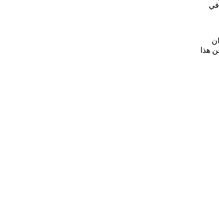
 في
ان
ن هذا