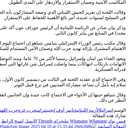
المكاسب الأمنية وضمان الاستقرار والازدهار على المدى الطويل.
وقالت اللجنة إن تعزيز الجيش اللبناني الذي وصفه المشاركون بأنه ال
في التسليح لسنوات عديدة، أمر بالغ الأهمية للحفاظ على الاستقرار.
وذكر بيان صادر عن الرئاسة اللبنانية أن الرئيس جوزاف عون أكد على 
مجددا في السابع من يناير كانون الثاني.
وقال مكتب رئيس الوزراء الإسرائيلي بنيامين نتنياهو إن اجتماع اليو
الاهتمام المشترك بإزالة تهديد حزب الله وضمان الأمن المستدام للسك
ويعود العداء بين لبنان وإسر
الاتهامات بارتكاب انتهاكات بينما واصلت إسرائيل شن غاراتها التي أس
قدراته العسكرية.
وفي الاجتماع الذي عقدته اللجنة في الثالث من ديسمبر كانون الأول، و
سلام إنه يأمل أن تساعد مشاركة المدنيين في نزع فتيل التوتر.
وقال نتنياهو حينها إن الأجواء في الاجتماع كانت جيدة وإن الجانبين 
النظر عن ذلك.
الوسم:
إسرائيل
الأزمة اللبنانية
تايمز أوف إيجيبت
ترامب
حرب غزة
حزب الله
د
شارك هذه المقالة
فيس بوك
Whatsapp
Whatsapp
تيليجرام
Threads
الايميل
انسخ الرابط
ا
المقالة السابقة