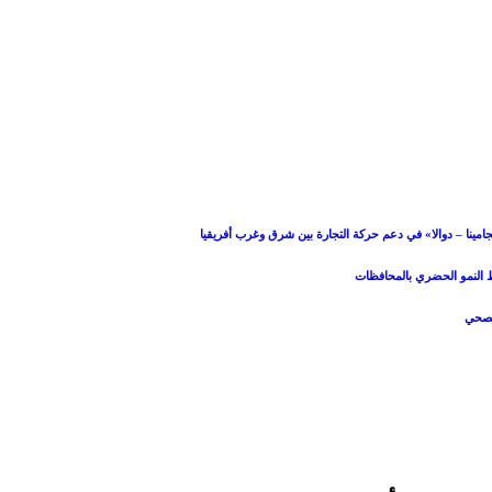
امينا – دوالا» في دعم حركة التجارة بين شرق وغرب أفريقيا
بط النمو الحضري بالمحافظات
الصحي