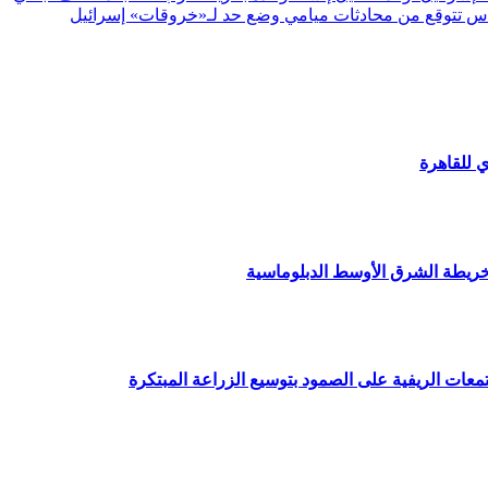
 تتوقع من محادثات ميامي وضع حد لـ«خروقات» إسرائيل
 للقاهرة
 خريطة الشرق الأوسط الدبلوماسية
معات الريفية على الصمود بتوسيع الزراعة المبتكرة