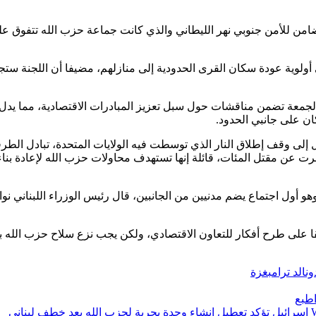
ضامن للأمن جنوبي نهر الليطاني والذي كانت جماعة حزب الله تتفوق عل
أولوية عودة سكان القرى الحدودية إلى منازلهم، مضيفا أن اللجنة ستج
م الجمعة تضمن مناقشات حول سبل تعزيز المبادرات الاقتصادية، مما يدل
ان على جانبي الحدود.
ائيل رسميا لأكثر من 70 عاما. ومنذ التوصل إلى وقف إطلاق النار الذي توسطت فيه الولايات المتحدة، تبادل ال
فرت عن مقتل المئات، قائلة إنها تستهدف محاولات حزب الله لإعادة بناء
هو أول اجتماع يضم مدنيين من الجانبين، قال رئيس الوزراء اللبناني نو
اتفقا على طرح أفكار للتعاون الاقتصادي، ولكن يجب نزع سلاح حزب الله
ونالد ترامب
غزة
طبع
إسرائيل تؤكد تعطيل إنشاء وحدة بحرية لحزب الله بعد خطف لبناني