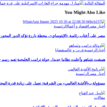
المقالة التالية
حماس
You Might Also Like
أخبار مصر
اقتصاد و أعمال
الرئيسية
مصر على أعتاب رئاسة «الإنتوساي».. محطة بارزة تؤكد الدور المحوري
أخبار
الرئيسية
عربي و عالمي
قضايا
همشت نتنياهو وأعلنت نظاما جديدا.. جولة ترامب الخليجية تعيد رسم
أخبار مصر
الرئيسية
مسؤولة بـ«الأغذية العالمي» من الشرقية: نعمل على زيادة قدرة المجت
مقالات