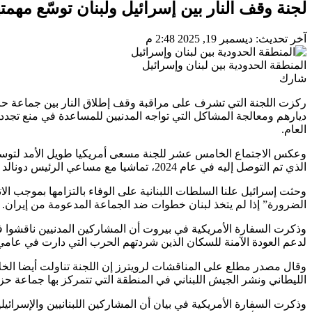
لجنة وقف النار بين إسرائيل ولبنان توسّع مهمته
آخر تحديث: ديسمبر 19, 2025 2:48 م
المنطقة الحدودية بين لبنان وإسرائيل
شارك
ركزت اللجنة التي تشرف على مراقبة وقف إطلاق النار بين جماعة حزب 
ديارهم ومعالجة المشاكل التي تواجه المدنيين للمساعدة في منع تجدد ا
العام.
وعكس الاجتماع الخامس عشر للجنة مسعى أمريكيا طويل الأمد لتوسيع ن
الذي تم التوصل إليه في عام 2024، تماشيا مع مساعي الرئيس دونالد ترامب الرامية إلى ترسيخ اتفاقات السلام في أنحاء منطقة الشرق الأوسط.
وحثت إسرائيل علنا السلطات اللبنانية على الوفاء بالتزامها بموجب 
الضرورة” إذا لم يتخذ لبنان خطوات ضد الجماعة المدعومة من إيران.
وذكرت السفارة الأمريكية في بيروت أن المشاركين المدنيين ناقشوا ف
لدعم العودة الآمنة للسكان الذين شردتهم الحرب التي دارت في عامي 2023 و2024 والمضي قدما في إعادة الإعمار الاقتصاد
وقال مصدر مطلع على المناقشات لرويترز إن اللجنة تناولت أيضا الخل
الليطاني ونشر الجيش اللبناني في المنطقة التي تتمركز بها جماعة حزب
وذكرت السفارة الأمريكية في بيان أن المشاركين اللبنانيين والإسرائي