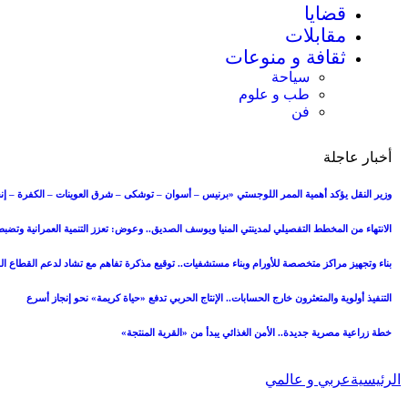
قضايا
مقابلات
ثقافة و منوعات
سياحة
طب و علوم
فن
أخبار عاجلة
وزير النقل يؤكد أهمية الممر اللوجستي «برنيس – أسوان – توشكى – شرق العوينات – الكفرة – إنج
الانتهاء من المخطط التفصيلي لمدينتي المنيا ويوسف الصديق.. وعوض: تعزز التنمية العمرانية وتض
بناء وتجهيز مراكز متخصصة للأورام وبناء مستشفيات.. توقيع مذكرة تفاهم مع تشاد لدعم القطاع 
التنفيذ أولوية والمتعثرون خارج الحسابات.. الإنتاج الحربي تدفع «حياة كريمة» نحو إنجاز أسرع
خطة زراعية مصرية جديدة.. الأمن الغذائي يبدأ من «القرية المنتجة»
الرئيسية
عربي و عالمي