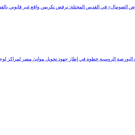
رض الصومال» في القدس المحتلة: نرفض تكريس واقع غير قانوني بالق
مع البورصة الروسية خطوة في إطار جهود تحويل موانئ مصر لمراكز لوج