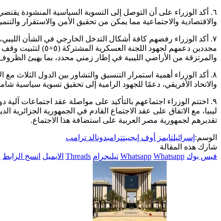
٦. أكد الوزراء على أن التوصل إلى التسوية السياسية المنشودة يقتض
والاقتصادية والاجتماعية مما يمكن من تحقيق الأمن والاستقرار والتنمي
٧. أكد الوزراء رفضهم كافة أشكال التدخل الخارجي في الشأن الليبي، 
مجددين دعمهم لجهود الل
والمرتزقة من الأراضي الليبية في إطار زمني محدد، بما يهيئ الظروف 
٨. أكد الوزراء أهمية استمرار التنسيق والتشاور بين الدول الثلاث مع ا
والاتحاد الأفريقي، دعمًا للجهود الرامية إلى تحقيق تسوية سياسية شام
٩. اختتم الوزراء اجتماعهم بالتأكيد على مواصلة عقد اجتماعات آلية 
ليبيا، مع الاتفاق على عقد الاجتماع القادم في الجمهورية الجزائرية ا
تقديرهم لجمهورية مصر العربية على استضافة هذا الاجتماع.
الوسم:
إسرائيل
تايمز أوف إيجيبت
ترامب
دونالد ترامب
شارك هذه المقالة
فيس بوك
Whatsapp
Whatsapp
تيليجرام
Threads
الايميل
انسخ الرابط
ا