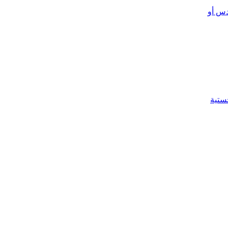
دس أو
ستية