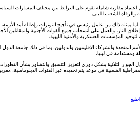
ي اعتماد مقاربة شاملة تقوم على الترابط بين مختلف المسارات السياس
ة والرفاه للشعب الليبى.
لما يمثله ذلك من عامل رئيسي في تأجيج التوترات وإطالة أمد الأزمة،
جنة العسكرية المشتركة (٥+٥) لتثبيت وقف إطلاق النار، والعمل على انسحاب جميع القوات الأجنبية والمقاتلين ال
لتوحيد المؤسسات العسكرية والأمنية الليبية.
لأمم المتحدة والشركاء الإقليميين والدوليين، بما في ذلك جامعة الدول ا
لة ومستدامة في ليبيا.
دول الجوار الثلاثية بشكل دوري لتعزيز التنسيق والتشاور بشأن التطورا
لديمقراطية الشعبية في موعد يتم تحديده عبر القنوات الدبلوماسية، معرب
طبع