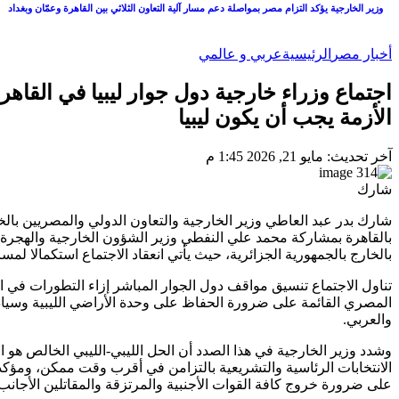
وزير الخارجية يؤكد التزام مصر بمواصلة دعم مسار آلية التعاون الثلاثي بين القاهرة وعمّان وبغداد
أخبار مصر
الرئيسية
عربي و عالمي
اجتماع وزراء خارجية دول جوار ليبيا في القاهر
الأزمة يجب أن يكون ليبيا
آخر تحديث: مايو 21, 2026 1:45 م
شارك
شارك بدر عبد العاطي وزير الخارجية والتعاون الدولي والمصريين بالخار
بالقاهرة بمشاركة محمد علي النفطي وزير الشؤون الخارجية والهجرة و
بالخارج بالجمهورية الجزائرية، حيث يأتي انعقاد الاجتماع استكمالا لمسار
تناول الاجتماع تنسيق مواقف دول الجوار المباشر إزاء التطورات في ا
المصري القائمة على ضرورة الحفاظ على وحدة الأراضي الليبية وسيادته
والعربي.
وشدد وزير الخارجية في هذا الصدد أن الحل الليبي-الليبي الخالص هو 
الانتخابات الرئاسية والتشريعية بالتزامن في أقرب وقت ممكن، ومؤكدا 
على ضرورة خروج كافة القوات الأجنبية والمرتزقة والمقاتلين الأجانب 