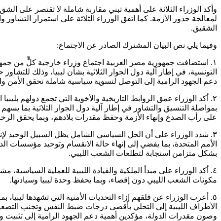
وأكد الوزراء الثلاثة على أهمية تبني مقاربة شاملة لا تقتصر على الشق
لمعالجة جذور الأزمة. كما اتفق الوزراء الثلاثة على استمرار التشاور
الشقيق.
وفيما يلي نص البيان المشترك الصادر عن الاجتماع:
١. استضافت جمهورية مصر العربية اجتماع وزراء خارجية كلٍّ من جمهو
التونسية، في إطار آلية دول الجوار الثلاثية بشأن ليبيا، وذلك للتشاو
دعم الجهود الرامية إلى التوصل لتسوية سياسية شاملة تحقق الأمن وال
٢. أكد الوزراء عمق الروابط التاريخية والأخوية التي تجمع دولهم بلي
بمواصلة التنسيق والتشاور في إطار آلية دول الجوار الثلاثية بما يسهم
على رأب الصدع وإنهاء الأزمة وحفظ مقدرات بلادهم، وبما يحقق الرخاء 
٣. شدد الوزراء على أن الحل السياسي الشامل يظل السبيل الوحيد لإنها
الأمم المتحدة، بما يفضي إلى إنهاء حالة الانقسام وتوحيد مؤسسات الدولة
بشكل متزامن استجابة لتطلعات الشعب الليبي.
٤. أكد الوزراء على مبدأ الملكية والقيادة الليبية للعملية السياسية، م
مكونات الشعب الليبي دون إقصاء، وبما يحفظ وحدة ليبيا وسيادتها.
٥. أعرب الوزراء عن قلقهم إزاء التحديات الأمنية التي تشهدها ليبيا،
الأطراف الليبية إلى التحلي بأقصى درجات ضبط النفس وتجنب التصعيد،
وصون مقدرات الدولة، مؤكدين أهمية دعم الجهود الرامية إلى تثبيت وقف