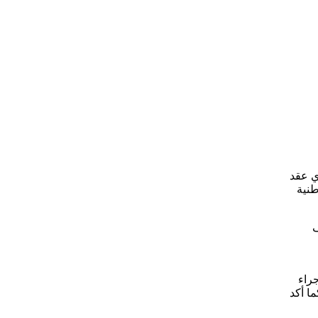
ي عقد
طنية
ف
جراء
ا أكد