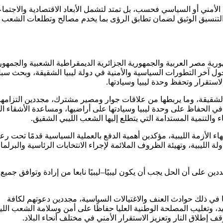
 الأمني أو السياسي فحسب، بل تمتد لتشمل الأبعاد الاقتصادية والاجتماع
 والتنسيق الوثيق لضمان تطابق الرؤى بما يخدم مصالح وتطلعات الشعب ا
رية مصر العربية والجمهورية الجزائرية الديمقراطية الشعبية والجمهور
ر حول آخر التطورات السياسية والأمنية في دولة ليبيا الشقيقة، وبحث سب
استقرار وتحفظ وحدة ليبيا وسيادتها.
بيا الشقيقة، وما يربطها من علاقات جوار ومصير مشترك، مجددين التزامه
 في الحفاظ على وحدة ليبيا وسيادتها على أراضيها، ومساعدة الأشقاء الل
والتنمية المستدامة التي يتطلع إليها الشعب الليبي الشقيق.
ء الأزمة الليبية، مؤكدين أهمية الدفع بالعملية السياسية قدمًا تحت رعا
 الليبية، وتهيئة الظروف الملائمة لإجراء الانتخابات الرئاسية والبرلمان
شددين على أن الحل يجب أن يكون ليبيًا–ليبيًا نابعا من إرادة وتوافق جميع
 بما في ذلك حوادث العنف والاغتيالات السياسية، مجددين دعوتهم لكافة
 وتغليب المصلحة الوطنية العليا حفاظًا على أمن وسلامة الشعب اللي
 إطلاق النار وتعزيز الاستقرار الأمني في مختلف أنحاء البلاد.