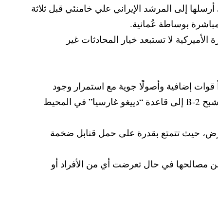
رسلها إلى المرشد الإيراني علي خامنئي قبل ثلاثة
باشرة بوساطة عُمانية.
الأميركية لا تستبعد خيار المحادثات غير
ات إضافية وأصولًا جوية مع استمرار وجود
حاملتي الطائرات “ترومان” و”فينسون” في المنطقة. كما أرسل البنتاغون الأسبوع الماضي قاذفات شبح B-2 إلى قاعدة “دييغو غارسيا” في المحيط
تحت الأرض، حيث تتمتع بقدرة على حمل قنابل ضخمة
عن مصالحها في حال تعرضت أي من الأفراد أو