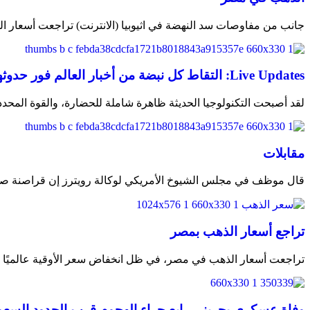
جانب من مفاوصات سد النهضة في اثيوبيا (الانترنت) تراجعت أسعار
التقاط كل نبضة من أخبار العالم فور حدوثه
لقد أصبحت التكنولوجيا الحديثة ظاهرة شاملة للحضارة، والقوة المحدد
مقابلات
قال موظف في مجلس الشيوخ الأمريكي لوكالة رويترز إن قراصنة صي
تراجع أسعار الذهب بمصر
تراجعت أسعار الذهب في مصر، في ظل انخفاض سعر الأوقية عالميًا
وفاة عسكري بحريني رابع جراء الهجوم قرب الحدود السعودي