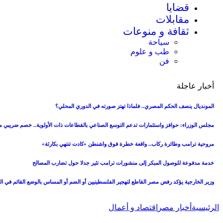
قضايا
مقابلات
ثقافة و منوعات
سياحة
طب و علوم
فن
أخبار عاجلة
المونديال ينصف الحكم المصري.. فلماذا تهتز صورته في الدوري المحلي؟
مجلس الوزراء: حوافز واستثمارات تدعم التوسع الصناعي بالقطاعات ذات الأولوية.. خصم ضريبي من
مروحية ترامب وطائرة ركاب.. واقعة خطرة فوق واشنطن «كادت تنتهي بكارثة»
خدمة مدفوعة للوصول المبكر إلى منشورات ترامب تثير جدلا حول تضارب المصالح
وزير الخارجية يؤكد رفض مصر القاطع لتهجير الفلسطينيين أو الضم أو المساس بالوضع القائم في 
الرئيسية
أخبار مصر
اقتصاد و أعمال