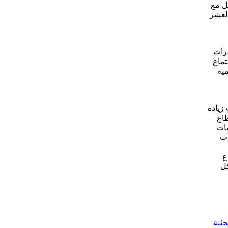
ل مع
العشر
درات
جتماع
مية
زيادة
طاع
يات
ات
ع
كل
حثية