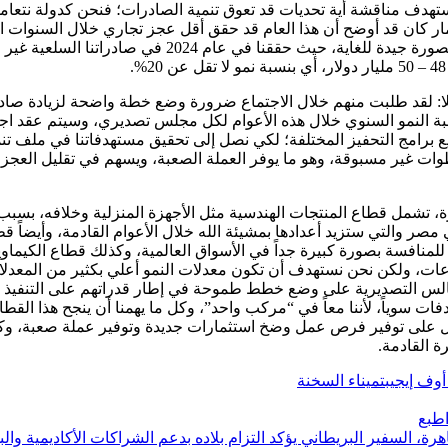
دف مناقشة أية تحديات قد تعوق تنمية الصادرات؛ فنحن كدولة نتعام
تثمار كان قد أوضح أن هذا العام قد حقق أقل عجز تجاري خلال السنوات 
الماضية، ولم يكن ذلك بسبب تقليل وارداتنا، بل بفضل زيادة صادراتنا بصورة جيدة للغاية، حيث حققنا في عام 2024 في صادراتنا السلعية غير
ئلا: لقد طلبت منهم خلال الاجتماع ضرورة وضع خطة واضحة لزيادة صا
 بحيث تتضمن هذه الخطة نسبة النمو السنوي خلال هذه الأعوام لكل مجلس تصديري، وسيتم عقد ا
يع برامج التحفيز المختلفة؛ لكي نصل إلى تحقيق مستهدفاتنا في ملف تن
طاع الصادرات بخطوات غير مسبوقة، وهو ما يوفر العملة الصعبة، ويسهم في تقليل العجز
 تشمل قطاع المنتجات الهندسية مثل الأجهزة المنزلية وخلافه، بسبب 
 مصر والتي ستزيد أعدادها بمشيئة الله خلال الأعوام القادمة، وأيضاً ق
للمنافسة بصورة كبيرة جداً في الأسواق العالمية، وكذلك قطاع الكيماو
طاعات، ولكن نحن نستهدف أن تكون معدلات النمو أعلي بكثير من المعدل
جالس التصديرية على وضع خطط طموحة في إطار قدراتهم على التنفيذ
 سوياً، لأننا معاً في “مركب واحد”، وكل ما يهمنا أن ينجح هذا القطا
عمل على توفير فرص عمل وضخ استثمارات جديدة وتوفير عملة صعبة، و
ة القادمة.
أوف إيجيبت
ميناء السخنة
طبع
السفير البريطاني يؤكد التزام بلاده بدعم الشراكات الأكاديمية والب