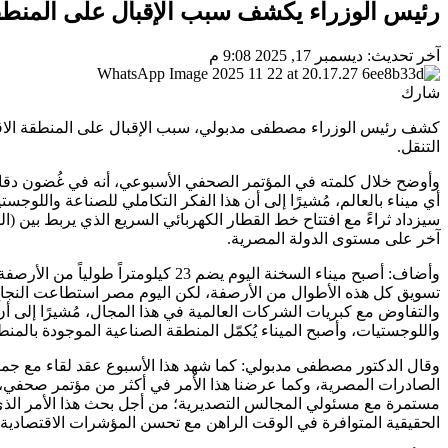
رئيس الوزراء يكشف سبب الإقبال على المنطقة
آخر تحديث: ديسمبر 17, 2025 9:08 م
شارك
كشف رئيس الوزراء مصطفى مدبولي، سبب الإقبال على المنطقة الاقتص
التنقل.
وأوضح خلال كلمته في المؤتمر الصحفي الأسبوعي، أنه في غُضون دقا
أي ميناء بالعالم، مُشيرًا إلى أن هذا الفكر التكاملي للصناعة واللوجست
سيزداد ثراءً مع افتتاح خط القطار الكهربائي السريع الذي يربط بين (ا
آخر على مستوى الدولة المصرية.
وأضاف: أصبح ميناء السخنة اليوم يضم 23
تسويق كل هذه الأطوال من الأرصفة، لكن اليوم مصر استطاعت النجاح 
والتفاوض مع كبريات الشركات العالمية في هذا المجال، مُشيرًا إلى 
واللوجستيات، وأصبح الميناء يُكمّل المنطقة الصناعية الموجودة بالمنط
وقال الدكتور مصطفى مدبولي: كما شهد هذا الأسبوع عقد لقاء مع ج
الصادرات المصرية، وكما عرضنا هذا الأمر في أكثر من مؤتمر صحفي، ف
مستمرة مع مسئولي المجالس التصديرية؛ من أجل بحث هذا الأمر الذي 
الحقيقية المتوافرة في الوقت الراهن مع تحسن المؤشرات الاقتصادية، وكذ