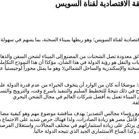
 الاقتصادية لقناة السويس
ادية لقناة السويس؛ وهو ربطها بميناء السخنة، بما يسهم في سهولة
ئق معدودة تصل الشحنات من المصنع إلى الميناء لشحن السفن والذها
يات والنقل هو رؤية الدولة في هذا الشأن، مؤكدًا أن هذا النموذج التكامل
لسخنة والإسكندرية والساحل الشمالي)؛ وهو ما يمثل محوراً لوجيستياً عر
 كيلومتراً طولياً من الأرصفة؛ موضحًا أنه كان من الوارد أن يتخوف الخبراء من عدم قدرة الدولة ع
في ذلك نتيجةً للتخطيط السليم والتنفيذ بأسرع وقت، والترويج والتس
أن الميناء تعمل به أفضل شركات العالم في مجال الشحن البحري
قة.
ميع رؤساء مجالس التصدير؛ بهدف مناقشة موضوع مهم وهو كيفية مضا
َأَمَلُ مصر هو زيادة الصادرات، ولذا فهناك حرص شديد على الاجتماع 
يرتكز على زيادة استثماراتهم في مختلف المجالات، واستغلال الفرصة
ا المناخ الاستثماري الجيد الذي تتيحه الدولة حالياً.