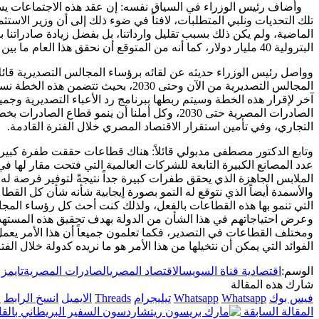
وأضاف رئيس الوزراء في السياق نفسه: إن عقد هذه الاجتماعات يسته
تلك التحديات ونلبي المتطلبات، لافتاً في ضوء ذلك إلى أن وزير الاس
البترولية 40 مليار دولار، كما أنه من المتوقع أن نحقق هذا العام ما بين 48 – 50 مليار دولار، أي بنسبة نمو لا تقل عن 20%.
وواصل رئيس الوزراء حديثه عن لقائه برؤساء المجالس التصديرية قا
المجالس التصديرية من الآن وحتى 2030،
آخر لإقرار هذه الخطة وسيتم ربطها ببرنامج رد الأعباء التصديرية وجم
الصادرات المصرية حتى 2030، وكل أملنا أن ينمو ق
التجاري، وفي تأمين استقرار الاقتصاد المصري خلال الفترة القادمة.
وتابع الدكتور مصطفى مدبولي قائلاً: هناك قطاعات حققت طفرة كبيرة،
عدد المصانع الكبيرة التابعة للشركات العالمية التي فتحت مقار لها في
الملابس الجاهزة الذي يحقق طفرات كبيرة جداً نتيجةً لتوفير فرصة له 
والأسمدة أيضاً الذي نتوقع له النمو بصورة إيجابية شأنه شأن كل الق
التي تنمو بها هذه القطاعات بالفعل، ولذلك كنت أحث كل رؤساء الم
وعرض احتياجاتهم في هذا الشأن من الدولة بهدف تحقيق هذه المستهدفات
ومختلف القطاعات في التصدير، فكما تعلمون جميعاً أن هذا الأمر ي
الفوائد التي يمكن أن نتخيلها من هذا الأمر هو ما نريده كدولة خلال الفتر
الوسم:
اقتصادية قناة السويس
الاقتصاد المصري
الصادرات المصرية
تايمز 
شارك هذه المقالة
فيس بوك
Whatsapp
Whatsapp
تيليجرام
Threads
الايميل
انسخ الرابط
ا
المقالة السابقة