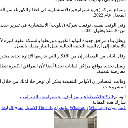
المعدل عام 2022.
وفي الوقت نفسه، توقعت شركة (ديلويت) الاستشارية في تقرير جديد أص
من 30 مثلا بحلول 2035.
ويظل بناء مرافق جديدة لتوليد الكهرباء وربطها بالشبكة عقبة كبير
بالإضافة إلى أن البنية التحتية الحالية لنقل التيار مثقلة بالفعل.
وقال اثنان من المصادر إن من الأفكار التي تدرسها الإدارة تحديد مشرو
ويمثل تحديد مواقع مراكز البيانات تحديا أيضا لأن المرافق الكبيرة 
معارضة شعبية.
وقالت المصادر إن الأوامر التنفيذية يمكن أن توفر حلا لذلك من خلال 
المشروعات.
الوسم:
الذكاء الاصطناعي
تايمز أوف إيجيبت
ترامب
دونالد ترامب
شارك هذه المقالة
فيس بوك
Whatsapp
Whatsapp
تيليجرام
Threads
الايميل
انسخ الرابط
ا