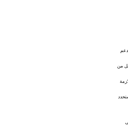
دعم
ئل من
ازمة
تحدد
ى