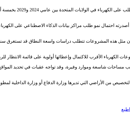
وتتوقع شركة (جريد ستراتيجيز) الاستشارية في قطاع الكهرباء نمو الطلب على الكهرباء في الو
درته احتمال نمو طلب مراكز بيانات الذكاء الاصطناعي على الكهرباء 
ة لأن مثل هذه المشروعات تتطلب دراسات واسعة النطاق قد تستغرق سن
عات الكهرباء الأقرب للاكتمال وإعطائها أولوية على قائمة الانتظار للر
تتطلب مساحات شاسعة وموارد وفيرة، وقد تواجه عقبات في تحديد المواقع
التخصيص من الأراضي التي تديرها وزارة الدفاع أو وزارة الداخلية لمطو
طبع