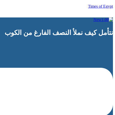
Times of Egypt
نتأمل كيف نملأ النصف الفارغ من الكوب