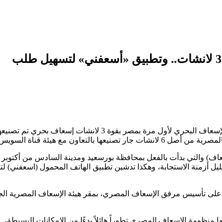
تدشين خدمة الإسعاف البحري لأول مرة بقوة 3 لانشات.. وتطبيق «أسعفني» لتسهيل طلب
أعلن الدكتور مصطفى مدبولي، رئيس مجلس الوزراء، تدشين خدمة الإسعاف البحري لأول مرة بمصر بقوة 3 لانشات إسعاف بحري تم تص
تعاون مع هيئة قناة السويس.
إسعاف) والتي بدأت بالفعل بمحافظة بورسعيد ومدينة السادس من أكتوبر
 أزمنة الاستجابة، وهكذا تدشين تطبيق الهاتف المحمول (اسعفني) لت
ال كلمته، في الاحتفالية التي تُقام بمناسبة مرور 123 عاماً على تأسيس مرفق الإسعاف المصري، بمقر هيئة الإسعاف المصرية 
 منظومة الإسعاف المصري تطوراً هائلاً بدءًا من الإمكانات البسيطة،