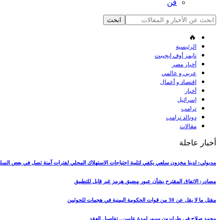
فن
🔥
الرئيسية
تايمز أوف إيجيبت
أخبار مصر
عربي و عالمي
اقتصاد و أعمال
أخبار
إسرائيل
ترامب
دونالد ترامب
مقالات
أخبار عاجلة
مدبولي: لدينا مخزون سلعي يكفي لتلبية احتياجات الاستهلاك المحلي لفترات آمنة تصل في بعض السل
مصادر: الاتفاق المقترح بشأن عبور مضيق هرمز غير قابل للتطبيق
مقتل ما لا يقل عن 30 من قوات الحكومة اليمنية في هجمات للحوثيين
محمد صلاح في طرابزون سبور لمدة عامين.. تفاصيل العقد