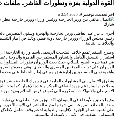
القوة الدولية بغزة وتطورات الفاشر.. ملفات
آخر تحديث: نوفمبر 9, 2025 3:54 م
شارك
أجرى د. بدر عبد العاطي وزير الخارجية والهجرة وشئون المصريين بالخار
رئيس مجلس الوزراء ووزير خارجية دولة قطر، وذلك في إطار التنسيق 
والعلاقات الثنائية.
وصرح السفير تميم خلاف المتحدث الرسمى باسم وزارة الخارجية ان ا
استمرار التنسيق الكامل والتشاور المستمر بين القاهرة والدوحة دعماً 
في قمة شرم الشيخ للسلام، حيث بحث الوزيران تطورات المشاورات الج
الوزيران على ثوابت الموقفين المصري والقطري، وفي مقدمتها ضرورة
وأهمية تولي الفلسطينيين إدارة شؤونهم في إطار الحفاظ على وحدة ا
وتطرق الاتصال إلى المشاورات الجارية في نيويورك الخاصة بنشر قوة د
وصلاحياتها بما يدعم جهود التعافي المبكر وإعادة الإعمار. كما بحث ا
الاستيطان والانتهاكات المتكررة التي تُقوض فرص السلام وتزيد من حدة
وفيما يتعلق بالأوضاع في السودان، أكد الوزير عبد العاطي على ثواب
منددا بالفظائع المروعة التي شهدتها مدينة الفاشر في الآونة الأخ
على أهمية تضافر الجهود الإقليمية والدولية لدعم وقف شامل لإطلاق
السوداني الشقيق في الأمن والاستقرار والتنمية.