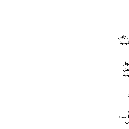
 ثاني
يمية
جاز
فق
ية،
ا شدد
ب