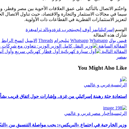
واختُتم الاتصال بالتأكيد على عمق العلاقات الأخوية بين مصر وقطر، 
سيما في مجالات الاستثمار والتجارة والاقتصاد، حيث تناول الاتصال ا
لتعزيز الاستثمارات القطرية في القطاعات ذات الأولوية.
الوسم:
إسرائيل
تايمز أوف إيجيبت
حرب غزة
دونالد ترامب
غزة
شارك هذه المقالة
فيس بوك
Whatsapp
Whatsapp
تيليجرام
Threads
الايميل
انسخ الرابط
ا
المقالة السابقة
الوزير: نتعاون مع شركات ع
المقالة التالية
أول قطار كهربائي سريع وأول أتو
بمصر
You Might Also Like
الرئيسية
عربي و عالمي
استعادة جثة رهينة إسرائيلي من غزة.. وإشارات حول اتفاق قريب بشأن
الرئيسية
أخبار مصر
عربي و عالمي
وزير الخارجية في اجتماع «البريكس»: يجب مواصلة التنسيق بين «الت