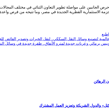
وحرص الجانبين على مواصلة تطوير التعاون الثنائي في مختلف المجالات،
لحزمة الاستثمارية القطرية الجديدة في مصر، وما تتيحه من فرص واعدة
طبع
المية لتصنيع وسائل النقل السككي.. لنقل الخبرات وتصدير الفائض للخ
بيس برمائي وعربات جديدة لمترو الأنفاق.. طفرة جديدة في وسائل الن
 الرهائن
كتل» والدول الشريكة وتعزيز العمل المشترك