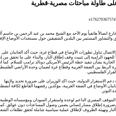
 على طاولة مباحثات مصرية-قطرية
ج اتصالاً هاتفياً يوم الأحد مع الشيخ محمد بن عبد الرحمن بن جاسم آل
والتشاور المستمر بين البلدين الشقيقين حول مستجدات الأوضاع الإقل
لاتصال تناول تطورات الأوضاع في قطاع غزة، حيث أكد الجانبان على
للجهود الرامية إلى تثبيت وقف إطلاق النار، والبناء على ما تحقق من إن
ارية بشأن تنفيذ خطة الرئيس الأمريكي دونالد ترامب للسلام. كما ات
 الربط بين الضفة الغربية وقطاع غزة لضمان وحدة الأراضي الفلسطين
لقرار الفلسطيني.
عم الاستقرار الدولية، حيث اكد الوزيران على ضرورة تحديد ولايتها
لجانبان الأوضاع في الضفة الغربية، مؤكدين رفضهما القاطع لكافة أنشطة
 التوتر.
ت الموقف المصري الداعم لوحدة واستقرار السودان ومؤسساته الوطنية،
يرة، وضرورة إطلاق مسار إنساني يضمن وصول المساعدات دون عوائق. كم
 النار وتهيئة الظروف لإطلاق عملية سياسية شاملة تُحقق تطلعات الشع