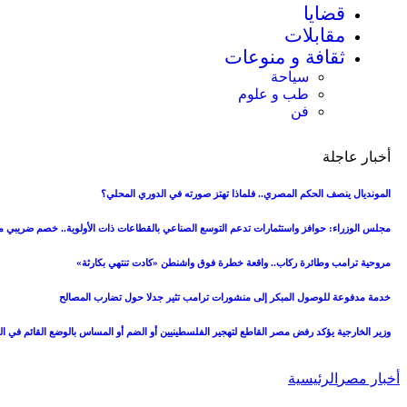
قضايا
مقابلات
ثقافة و منوعات
سياحة
طب و علوم
فن
أخبار عاجلة
المونديال ينصف الحكم المصري.. فلماذا تهتز صورته في الدوري المحلي؟
مجلس الوزراء: حوافز واستثمارات تدعم التوسع الصناعي بالقطاعات ذات الأولوية.. خصم ضريبي من
مروحية ترامب وطائرة ركاب.. واقعة خطرة فوق واشنطن «كادت تنتهي بكارثة»
خدمة مدفوعة للوصول المبكر إلى منشورات ترامب تثير جدلا حول تضارب المصالح
وزير الخارجية يؤكد رفض مصر القاطع لتهجير الفلسطينيين أو الضم أو المساس بالوضع القائم في 
أخبار مصر
الرئيسية