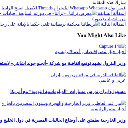
شارك هذه المقالة
فيس بوك
Whatsapp
Whatsapp
تيليجرام
Threads
الايميل
انسخ الرابط
ا
المقالة السابقة
«تراثنا» في دورته السابعة.. قيادات
من الشباب (صور)
المقالة التالية
محكمة بريطانية تلغي حكما بالإدانة على 
You Might Also Like
أخبار
أخبار مصر
اقتصاد و أعمال
الرئيسية
وزير البترول يشهد توقيع اتفاقية مع شركة «أنجلو جولد اشانتي» لاستغ
عربي و عالمي
مسؤول: إيران تدرس مسارات “الدبلوماسية النووية” مع أمريكا
أخبار مصر
الرئيسية
وزير الخارجية يطمئن على أوضاع الجاليات المصرية في دول الخليج وا