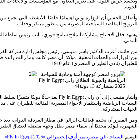
ويجسد حرص الدولة على تعزيز التعاون مع المؤسسات والاتحادات الدو
الجوية.
وأضاف الحفني أن الوزارة تولي اهتمامًا خاصًا بالأنشطة التي تجمع ب
للترويج للمقاصد السياحية المصرية من منظور مبتكر وجذاب.
وشهد حفل الافتتاح مشاركة الملاح سامح فوزي، نائب رئيس سلطة الط
المدني.
من جانبه، أعرب الدكتور ياسر منيسي، رئيس مجلس إدارة شركة الفرعو
بين الوزارات والجهات المعنية، مؤكدًا أن مصر كانت وما زالت رائدة 
للطيران (نادي الطيران المصري) عام 1910.
وأشار منيسي إلى أن رالي Fly In Egypt ي
الجهات المشاركة.
ومن المقرر أن تختتم فعاليات الرالي في مطار الغردقة الدولي، بعد جو
الشهيرة، لتؤكد مجددًا أن سماء مصر تظل وجهة مفضلة لعشاق الطيرا
الوسم:
السياحة في مصر
تايمز أوف إيجيبت
رالي «Fly In Egypt 2025»