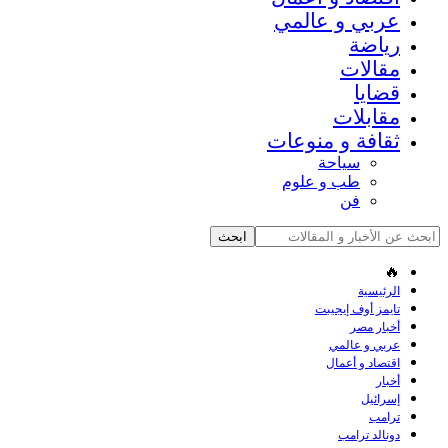
عربي و عالمي
رياضة
مقالات
قضايا
مقابلات
ثقافة و منوعات
سياحة
طب و علوم
فن
🔥
الرئيسية
تايمز أوف إيجيبت
أخبار مصر
عربي و عالمي
اقتصاد و أعمال
أخبار
إسرائيل
ترامب
دونالد ترامب