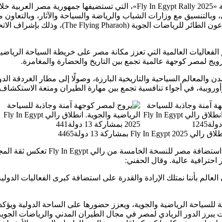
انطلقت، اليوم الجمعة، فعاليات النسخة الخامسة من المسابقة الدولية «Fly In Egypt Rally 2025»، التي تستضيفها جمهورية مصر العربية
يران المدني، وبالتنسيق مع وزارات الشباب والرياضة والسياحة والآثار، وبالتعاون 
الاتحاد المصري للطيران (نادي الطيران المصري)، وتنظيم شركة الفرعون الطائر للرياضات الجوية (The Flying Pharaoh)، وذلك 
الفعاليات العالمية التي تعزز مكانة مصر على خريطة السياحة الرياضية
ترويج لمصر كوجهة عالمية تجمع بين التاريخ والحضارة والمغامرة.
والمعالم السياحية والتاريخية البارزة، وصولًا إلى مطار الغردقة الدو
وفي هذا السياق، أكد الدكتور سامح الحفني، وزير الطيران المدني، أن استضافة مصر للنسخة الخامسة من رالي pt
احترافية عالية. وقال الحفني:
الم بأننا نمتلك الإرادة والقدرة على استضافة كبرى الفعاليات الدولية
ة للسياحة الرياضية والجوية، ويعزز حضورها على الساحة الدولية ويؤكد
ات يبرز الدور الريادي لمصر في مجال الطيران المدني والرياضات الجوية