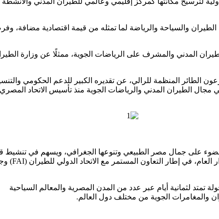
لية لترسيخ مكانتها كمركز إقليمي وعالمي للطيران المدني والأنشطة
ين الطيران والسياحة والرياضة لما تمثله من قيمة اقتصادية مضافة، وفر
يران المدني والمشرف على الرياضات الجوية، ممثلًا عن وزارة الطيرا
ن الطائر المنظمة للرالي، عن تقديره الكبير للدعم الحكومي والتنس
في مجال الطيران المدني والرياضات الجوية منذ تأسيس الاتحاد المصري
عد حدثًا دوليًا متميزًا يسلط الضوء على جمال مصر الطبيعي وتنوعها الجغرافي، ويسهم في تنشيط
السياحة الرياضية واستثمار الأجواء المصرية المثالية للطيران على مدار 
لة تمتد لثمانية أيام عبر عدد من المدن المصرية والمعالم السياحية
ن والمغامرات الجوية من مختلف دول العالم.