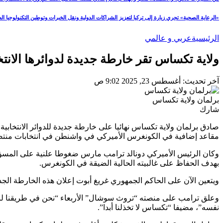
«الرعاية الصحية» تجري زيارة إلى تركيا لتعزيز الشراكات الدولية ونقل الخبرات وتوطين التكنولوجيا الط
الرئيسية
عربي و عالمي
ولاية تكساس تقر خارطة جديدة لدوائرها الانت
آخر تحديث: أغسطس 23, 2025 9:02 ص
برلمان ولاية تكساس
شارك
صادق برلمان ولاية تكساس نهائيا على خارطة جديدة للدوائر الانتخابي
مقاعد إضافية في الكونغرس الأميركي في واشنطن في انتخابات منتصف الو
وكان الرئيس الأميركي دونالد ترامب مارس ضغوطا علنية على المسؤولي
بهدف الحفاظ على غالبيته الحالية الضيقة في الكونغرس.
ويتعين الآن على الحاكم الجمهوري غريغ أبوت إعلان هذه الخارطة الجد
وعلق ترامب على منصته “تروث سوشال” الأربعاء “نحن في طريقنا ل
نفسه”، مضيفا “تكساس لا تخذلنا أبدا”.