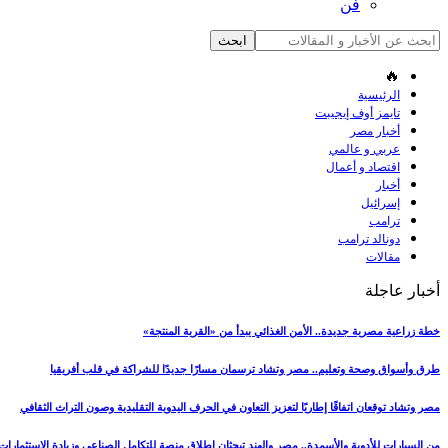
فن
🔥
الرئيسية
تايمز أوف إيجيبت
أخبار مصر
عربي و عالمي
اقتصاد و أعمال
أخبار
إسرائيل
ترامب
دونالد ترامب
مقالات
أخبار عاجلة
خطة زراعية مصرية جديدة.. الأمن الغذائي يبدأ من «القرية المنتجة»
طرق وأسواق وصحة وتعليم.. مصر وتشاد ترسمان مسارًا جديدًا للشراكة في قلب أفريقيا
مصر وتشاد توقعان اتفاقًا إطاريًا لتعزيز التعاون في الحرف اليدوية التقليدية وصون التراث الثقافي
من السيارات للأدوية والأسمدة.. مصر والهند تبحثان إطلاق منصة للتكامل الصناعي وزيادة الاستثمارات