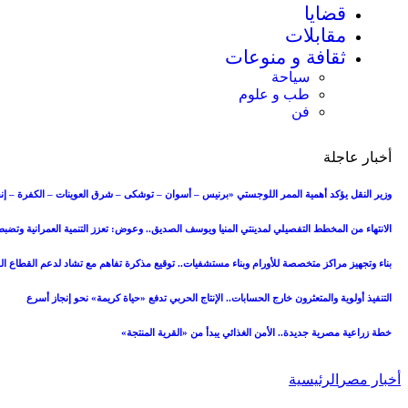
قضايا
مقابلات
ثقافة و منوعات
سياحة
طب و علوم
فن
أخبار عاجلة
وزير النقل يؤكد أهمية الممر اللوجستي «برنيس – أسوان – توشكى – شرق العوينات – الكفرة – إنج
الانتهاء من المخطط التفصيلي لمدينتي المنيا ويوسف الصديق.. وعوض: تعزز التنمية العمرانية وتض
بناء وتجهيز مراكز متخصصة للأورام وبناء مستشفيات.. توقيع مذكرة تفاهم مع تشاد لدعم القطاع 
التنفيذ أولوية والمتعثرون خارج الحسابات.. الإنتاج الحربي تدفع «حياة كريمة» نحو إنجاز أسرع
خطة زراعية مصرية جديدة.. الأمن الغذائي يبدأ من «القرية المنتجة»
أخبار مصر
الرئيسية