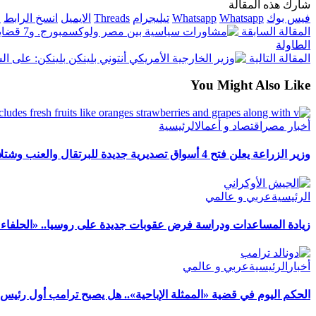
شارك هذه المقالة
فيس بوك
Whatsapp
Whatsapp
تيليجرام
Threads
الايميل
انسخ الرابط
ا
المقالة السابقة
الطاولة
المقالة التالية
بلينكن: على ال
You Might Also Like
أخبار مصر
اقتصاد و أعمال
الرئيسية
وزير الزراعة يعلن فتح 4 أسواق تصديرية جديدة للبرتقال والعنب وشتلات الفراولة بالأمريكتين
الرئيسية
عربي و عالمي
زيادة المساعدات ودراسة فرض عقوبات جديدة على روسيا.. «الحلفاء ال
أخبار
الرئيسية
عربي و عالمي
الحكم اليوم في قضية «الممثلة الإباحية».. هل يصبح ترامب أول رئيس 