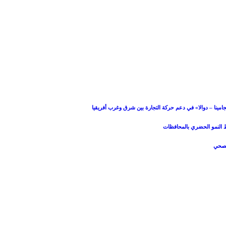
امينا – دوالا» في دعم حركة التجارة بين شرق وغرب أفريقيا
بط النمو الحضري بالمحافظات
الصحي