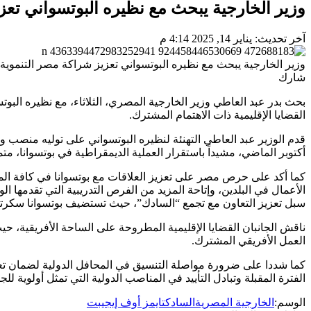
وزير الخارجية يبحث مع نظيره البوتسواني تعز
آخر تحديث: يناير 14, 2025 4:14 م
وزير الخارجية يبحث مع نظيره البوتسواني تعزيز شراكة مصر التنموي
شارك
بحث بدر عبد العاطي وزير الخارجية المصري، الثلاثاء، مع نظيره البوتسو
القضايا الإقليمية ذات الاهتمام المشترك.
قدم الوزير عبد العاطي التهنئة لنظيره البوتسواني على توليه منصب وزي
أكتوبر الماضي، مشيداً باستقرار العملية الديمقراطية في بوتسوانا، متم
كما أكد على حرص مصر على تعزيز العلاقات مع بوتسوانا في كافة المج
الأعمال في البلدين، وإتاحة المزيد من الفرص التدريبية التي تقدمها ال
سبل تعزيز التعاون مع تجمع “السادك”، حيث تستضيف بوتسوانا سكرتاري
ناقش الجانبان القضايا الإقليمية المطروحة على الساحة الأفريقية، حيث
العمل الأفريقي المشترك.
كما شددا على ضرورة مواصلة التنسيق في المحافل الدولية لضمان تعزي
الفترة المقبلة وتبادل التأييد في المناصب الدولية التي تمثل أولوية للجا
الوسم:
الخارجية المصرية
السادك
تايمز أوف إيجيبت