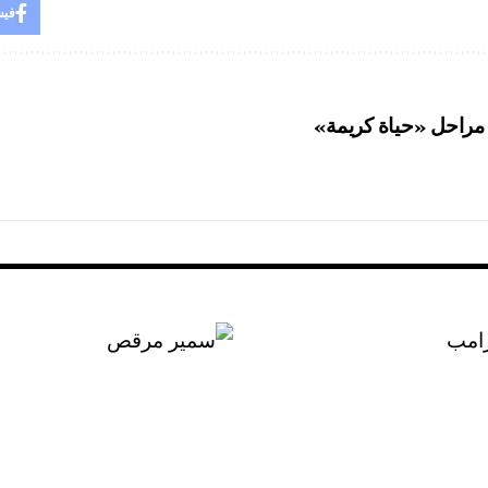
فيس
ى مراحل «حياة كريمة»