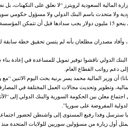
ة المالية السعودية لرويترز “لا نعلق على التكهنات، بل نص
ودية ولا متحدث باسم البنك الدولي ولا مسؤول حكومي سور
وتوجد متأخرات على سوريا للبنك الدولي بنحو 15 مليون دولار يجب سدادها 
، وأفاد مصدران مطلعان بأنه لم يتسن تحقيق خطة سابقة ل
لبنك الدولي ناقشوا توفير تمويل للمساعدة في إعادة بناء 
لى دعم رواتب القطاع العام.
سانا) أن وزير المالية محمد يسر برنية بحث اليوم الاثنين 
لمالية، وتطوير وتحديث ‏مجالات العمل المختلفة في المصار
 اجتماع معلن بين الحكومة السورية والبنك الدولي إلى “الآث
الدولية المفروضة على سوريا”.
 سترسل وفدا رفيع المستوى إلى واشنطن لحضور اجتماعات 
ل أول زيارة من مسؤولين سوريين للولايات المتحدة منذ ال