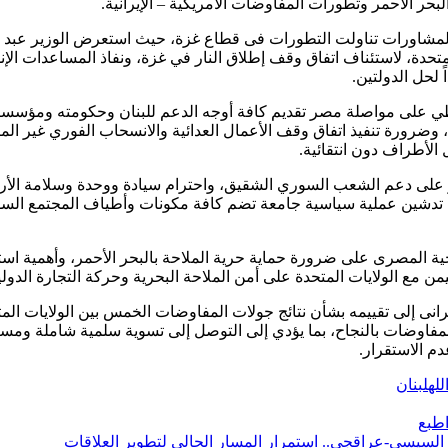
حر الأحمر وتطورات المفاوضات الأمريكية – الإيرانية.
المشاورات تناولت التطورات فى قطاع غزة، حيث استعرض الوزير عبد
لمتحدة، لاستئناف اتفاق وقف إطلاق النار في غزة، ونفاذ المساعدات الإن
 لحل الدولتين.
اطي على مواصلة مصر تقديم كافة أوجه الدعم للبنان وحكومته ومؤسسا
وضرورة تنفيذ اتفاق وقف الأعمال العدائية والانسحاب الفوري غير ال
ر على دعم الشعب السوري الشقيق، واحترام سيادة ووحدة وسلامة الأ
 تدشين عملية سياسية جامعة تضم كافة مكونات وأطياف المجتمع الس
ية المصرى على ضرورة حماية حرية الملاحة بالبحر الأحمر، وأهمية است
باليمن مع الولايات المتحدة على أمن الملاحة البحرية وحركة التجارة الدولي
نى إلى تقييمه بشأن نتائج جولات المفاوضات الخمس بين الولايات الم
ك المفاوضات بالنجاح، بما يؤدي إلى التوصل إلى تسوية سلمية شاملة ومس
م الاستقرار.
له
لبنان
طبع
 السيسي-عراقجي.. استمرار المسار الحالي لتطوير العلاقات