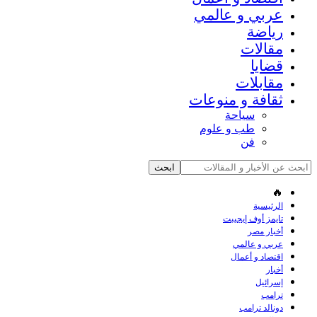
عربي و عالمي
رياضة
مقالات
قضايا
مقابلات
ثقافة و منوعات
سياحة
طب و علوم
فن
🔥
الرئيسية
تايمز أوف إيجيبت
أخبار مصر
عربي و عالمي
اقتصاد و أعمال
أخبار
إسرائيل
ترامب
دونالد ترامب