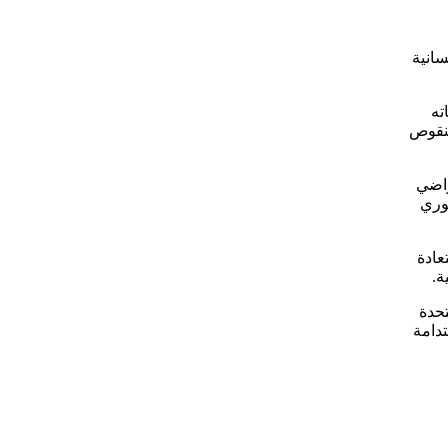
سانية
ته
منقوص
راضي
وري
عادة
ة.
تحدة
تدامة