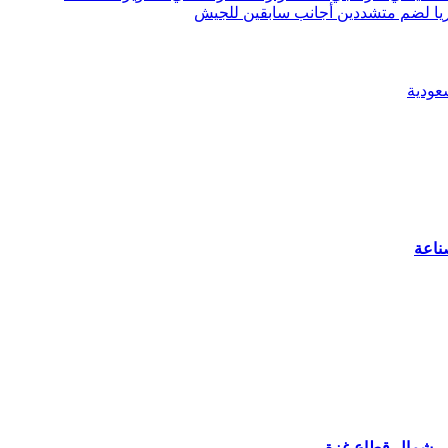
ريا لضم متشددين أجانب سابقين للجيش
ناعة
لى شمال قطاع غزة