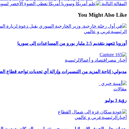
المقالة التالية
أمريكا تعطي الضوء الأخضر لسو
You Might Also Like
الرئيسية
عربي و عالمي
أوروبا تتعهد بتقديم 2.5 مليار يورو من المساعدات إلى سوريا
أخبار مصر
اقتصاد و أعمال
الرئيسية
مدبولي: إتاحة المزيد من التيسيرات وإزالة أي تحديات تواجه قطاع الص
مقالات
رؤية 3 يوليو
أخبار
الرئيسية
عربي و عالمي
بعد انسحاب الجيش الإسرائيلي من محور نتساريم.. السكان يعودون إ