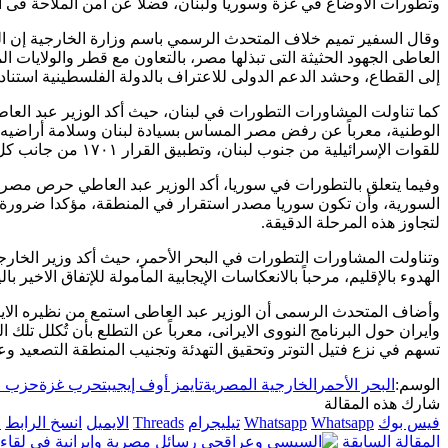
وتطورات الأوضاع في غزة وسوريا ولبنان، فضلاً عن أمن الملاحة فى الب
وقال السفير تميم خلاف المتحدث الرسمي باسم وزارة الخارجية إن 
العاطى الجهود الحثيثة التى تبذلها مصر، بالتعاون مع قطر والولايات ا
إلى القطاع، وحشد الدعم الدولى للاعتراف بالدولة الفلسطينية استناداً
كما تناولت المشاورات التطورات في لبنان، حيث أكد الوزير عبد الع
الوطنية، معرباً عن رفض مصر المساس بسيادة لبنان وسلامة أراضيه، 
للقوات الإسرائيلية من جنوب لبنان، وتطبيق القرار ١٧٠١ من جانب كل الأطراف دون انتقائية.
وفيما يتعلق بالتطورات في سوريا، أكد الوزير عبد العاطي حرص مص
السورية، وأن تكون سوريا مصدر استقرار في المنطقة، مؤكدا ضرورة
لتجاوز هذه المرحلة الدقيقة.
وتناولت المشاورات التطورات في البحر الأحمر، حيث أكد وزير الخارج
الهدوء بالإقليم، مرحباً بالانعكاسات الإيجابية المأمولة للإتفاق الاخير 
وأضاف المتحدث الرسمى أن الوزير عبد العاطى استمع من نظيره الايرا
وايران حول البرنامج النووى الايرانى، معرباً عن التطلع بأن تُكلل تل
تسهم في نزع فتيل التوتر وتحقيق التهدئة وتجنيب المنطقة التصعيد وعد
الوسم:
البحر الأحمر
الخارجية المصرية
تايمز أوف إيجيبت
حرب غزة
حزب ال
شارك هذه المقالة
فيس بوك
Whatsapp
Whatsapp
تيليجرام
Threads
الايميل
انسخ الرابط
ا
المقالة السابقة
رسائل مصرية وإيرانية في لقاء