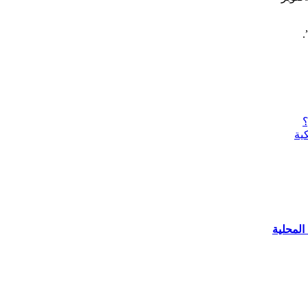
.
؟
ية
المحلية