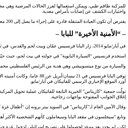
للمركبة طاقم طبي، ويمكن استعمالها لفرز الحالات المرضية وهي مجهّ
واختبارات الكشف عن إصابات بأمراض معدية.
يفترض أن تكون العيادة المتنقلة قادرة على إجراء ما يصل إلى 200 معاينة طبية يوميا، وسيجلس الأطفال في كرسي البابا أثناء تلقيهم الرعاية.
– “الأمنية الأخيرة” للبابا –
في أيار/مايو 2014، زار البابا فرنسيس عمّان وبيت لحم والقدس، في ثاني جولة دولية له كحبر أعظم.
استخدم فرنسيس “السيارة البابوية” في جولته في بيت لحم، حيث حيّا
والسيارة من نوع ميتسوبيشي وهي هدية من الرئيس الفلسطيني محمود 
توفي البابا فرنسيس في 21 نيسان/
أورد الموقع الإخباري الرسمي للفاتيكان في أيار/مايو.
إغلاق الجوانب المفتوحة بواجهات زجاجية.
وقال الأمين العام لـ”كاريتاس” في السويد بيتر برونه إن “أطفال غزة كان
وتابع “سيجلسون في مقعد البابا وسيعاملون كأنهم الشخصية الأكثر أه
لكن، لم يحدد بعد موعد لحصولها على تصريح إسرائيلي لدخول غزة حي