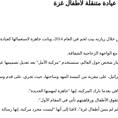
 عيادة متنقلة لأطفال غزة
انتهى العمل على السيارة البابوية التي استخدمها البابا الراحل فرنسيس خلال زيارته بيت لحم في العام 2014، وباتت جاهزة لاستعمالها كعيادة
مع الواجهة الزجاجية الشفافة.
لا من أن تقل رأس الكنيسة الكاثوليكية البالغ عدد أتباعها 1,4 مليار شخص حول العالم، ستستخدم “مركبة الأمل” بعد تعديل تصميمها 
سرائيل، على مقربة من كنيسة المهد وساحتها، حيث تجري، على قدم وس
عدما بارك المركبة، إنها “جاهزة لمهمتها الجديدة”.
ق الأطفال ورفاهيتهم تأتي في المقام الأول”.
 لم ينسَ أطفال غزة”، لافتا إلى أنها “ليست مجرد مركبة، إنها رسالة