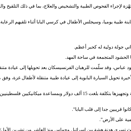
زة لإجراء الفحوص الطبية والتشخيص والعلاج، بما في ذلك التلقيح وال
 الحشود المتجمعة في ساحة المهد.
عباس، وقد سلّمت للرهبان الفرنسيسكان بعد تحويلها إلى عيادة متنقل
أبريل عن 88 عاما، وكانت أمنيته الأخيرة تحويل السيارة البابوية إلى عيادة طبية متنقلة لأطفال غزة، وفق 
تولّت جمعية “كاريتاس” الخيرية التابعة للفاتيكان عملية تحويل المركبة وتجهيزها بتكلفة بلغت 15 ألف دولار وبمساعدة ميكانيكيين 
وا قريبين جدا إلى قلب البابا”.
مية على الأرض”.
ث تسري هدنة هشة بين إسرائيل وحماس منذ العاشر من تشرين الأول/أ