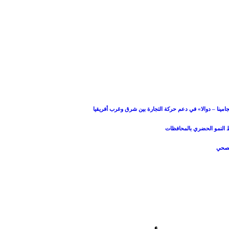
امينا – دوالا» في دعم حركة التجارة بين شرق وغرب أفريقيا
بط النمو الحضري بالمحافظات
الصحي