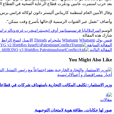
بعد حرب استمرت عامين ودمّرت قطاع الرعاية الصحية في القطاع ا
وقال الأمين العام لمنظمة كاريتاس أليستر داتون لوكالة فرانس برس
وأضاف “نعمل عبر القنوات الرسمية لإدخالها بأسرع وقت ممكن”.
الوسم:
إسرائيل
البابا فرنسيس
تايمز أوف إيجيبت
ترامب
حرب غزة
دونالد ترامب
شارك هذه المقالة
فيس بوك
Whatsapp
Whatsapp
تيليجرام
Threads
الايميل
انسخ الرابط
ا
المقالة السابقة
المقالة التالية
You Might Also Like
أخبار مصر
اقتصاد و أعمال
الرئيسية
وزير الاستثمار: تكليف المكاتب التجارية باستهداف شركات في قطاعات
مقالات
صور لها حكايات.. بطاقة هوية لامتحان التوجيهية