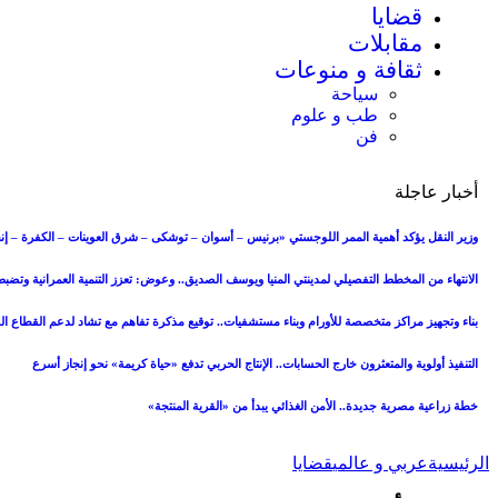
قضايا
مقابلات
ثقافة و منوعات
سياحة
طب و علوم
فن
أخبار عاجلة
وزير النقل يؤكد أهمية الممر اللوجستي «برنيس – أسوان – توشكى – شرق العوينات – الكفرة – إنج
الانتهاء من المخطط التفصيلي لمدينتي المنيا ويوسف الصديق.. وعوض: تعزز التنمية العمرانية وتض
بناء وتجهيز مراكز متخصصة للأورام وبناء مستشفيات.. توقيع مذكرة تفاهم مع تشاد لدعم القطاع 
التنفيذ أولوية والمتعثرون خارج الحسابات.. الإنتاج الحربي تدفع «حياة كريمة» نحو إنجاز أسرع
خطة زراعية مصرية جديدة.. الأمن الغذائي يبدأ من «القرية المنتجة»
الرئيسية
عربي و عالمي
قضايا