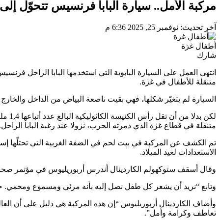
مركبة الأمل.. سيارة البابا فرنسيس تتحوّل إلى
آخر تحديث: نوفمبر 25, 2025 6:36 م
أطفال غزة
شارك
متنقلة للأطفال في غزة.
السيارة لم يتغيّر شكلها، فهي بقيت ناصعة البياض من الداخل والخارج 
لكن بد
متنقلة في قطاع غزة الذي دمرته الحرب، نزولا عند رغبة البابا الراحل.
تم الكشف عن المركبة في بيت لحم في الضفة الغربية التي تحتلّها إ
الاستعدادات لعيد الميلاد.
وقال أسقف ستوكهولم الكاردينال أندرس أربوريليوس في مؤتمر صحافي ب
وتابع “نريد أن يشعر كل طفل نصل إليه بأنه مرئي ومسموع ومحمي. حقو
وأضاف الكاردينال أربوريليوس “إن هذه المركبة هي دليل على أن العالم
تعاطف وكرامة وأمل”.