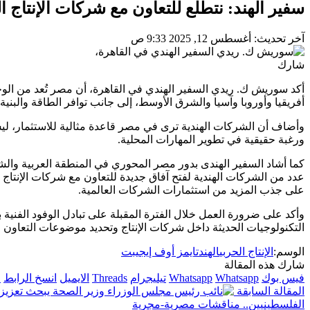
سفير الهند: نتطلع للتعاون مع شركات الإنتاج ا
آخر تحديث: أغسطس 12, 2025 9:33 ص
شارك
أكد سوريش ك. ريدي السفير الهندي في القاهرة، أن مصر تُعد من الوجها
أفريقيا وأوروبا وآسيا والشرق الأوسط، إلى جانب توافر الطاقة والبنية
وأضاف أن الشركات الهندية ترى في مصر قاعدة مثالية للاستثمار، لي
ورغبة حقيقية في تطوير المهارات المحلية.
كما أشاد السفير الهندى بدور مصر المحوري في المنطقة العربية والشرق
عدد من الشركات الهندية لفتح آفاق جديدة للتعاون مع شركات الإنتا
على جذب المزيد من استثمارات الشركات العالمية.
وأكد على ضرورة العمل خلال الفترة المقبلة على تبادل الوفود الفنية 
التكنولوجيات الحديثة داخل شركات الإنتاج وتحديد موضوعات التعاون 
الوسم:
الإنتاج الحربي
الهند
تايمز أوف إيجيبت
شارك هذه المقالة
فيس بوك
Whatsapp
Whatsapp
تيليجرام
Threads
الايميل
انسخ الرابط
ا
المقالة السابقة
الفلسطينيين.. مناقشات مصرية-مجرية