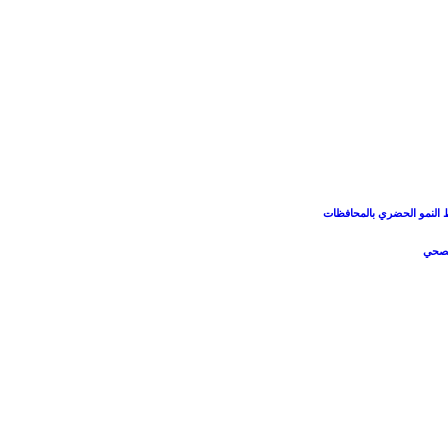
بط النمو الحضري بالمحافظات
الصحي