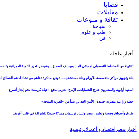
قضايا
مقابلات
ثقافة و منوعات
سياحة
طب و علوم
فن
أخبار عاجلة
الانتهاء من المخطط التفصيلي لمدينتي المنيا ويوسف الصديق.. وعوض: تعزز التنمية العمرانية وتض
بناء وتجهيز مراكز متخصصة للأورام وبناء مستشفيات.. توقيع مذكرة تفاهم مع تشاد لدعم القطاع 
التنفيذ أولوية والمتعثرون خارج الحسابات.. الإنتاج الحربي تدفع «حياة كريمة» نحو إنجاز أسرع
خطة زراعية مصرية جديدة.. الأمن الغذائي يبدأ من «القرية المنتجة»
طرق وأسواق وصحة وتعليم.. مصر وتشاد ترسمان مسارًا جديدًا للشراكة في قلب أفريقيا
أخبار مصر
اقتصاد و أعمال
الرئيسية