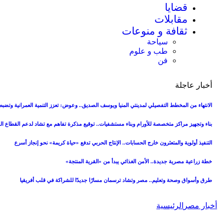
قضايا
مقابلات
ثقافة و منوعات
سياحة
طب و علوم
فن
أخبار عاجلة
الانتهاء من المخطط التفصيلي لمدينتي المنيا ويوسف الصديق.. وعوض: تعزز التنمية العمرانية وتض
بناء وتجهيز مراكز متخصصة للأورام وبناء مستشفيات.. توقيع مذكرة تفاهم مع تشاد لدعم القطاع 
التنفيذ أولوية والمتعثرون خارج الحسابات.. الإنتاج الحربي تدفع «حياة كريمة» نحو إنجاز أسرع
خطة زراعية مصرية جديدة.. الأمن الغذائي يبدأ من «القرية المنتجة»
طرق وأسواق وصحة وتعليم.. مصر وتشاد ترسمان مسارًا جديدًا للشراكة في قلب أفريقيا
أخبار مصر
الرئيسية