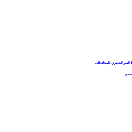
بط النمو الحضري بالمحافظات
الصحي