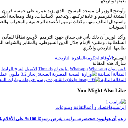
بعبقها وتاريخها.
وأوضح الوزير أن مسجد المسبح ـ الذي يزيد عمره على خمسة قرون ـ خ
المئذنة للترميم وإعادة تركيبها، وتدعيم الأساسات، وفك ومعالجة ال
واستبدال التالف منها، وكذلك ترميم الأعمدة الرخامية والمحراب والعن
الصوتيات.
وأكد الوزير أن ذلك يأتي في سياق جهود الترميم الأوسع نطاقًا للمآذن 
السلطانية، ومقبرة الإمام جلال الدين السيوطي، والمقابر والشواهد المج
طابعها التاريخي والأثري.
الوسم:
الأوقاف
الحكومة
القاهرة التاريخية
شارك هذه المقالة
فيس بوك
Whatsapp
Whatsapp
تيليجرام
Threads
الايميل
انسخ الرابط
ا
المقالة السابقة
الصحة: إنجاز 3.2 مليون عملية جراحية ضمن مبادرة الرئيس لإنهاء قوائم الانتظار
المقالة التالية
«إعلان القاهرة» يرسم خريطة مهارات المس
You Might Also Like
الرئيسية
اقتصاد و أعمال
ثقافة ومنوعات
زعم أن هوليوود «تحتضر».. ترامب يفرض رسومًا 100% على الأفلام غير الأمريكية لإنقاذها