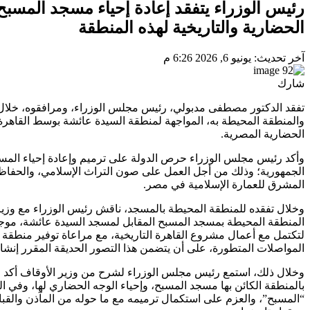
رئيس الوزراء يتفقد إعادة إحياء مسجد المسبح
الحضارية والتاريخية لهذه المنطقة
آخر تحديث: يونيو 6, 2026 6:26 م
شارك
تفقد الدكتور مصطفى مدبولي، رئيس مجلس الوزراء، ومرافقوه، خلال ج
والمنطقة المحيطة به، المواجهة لمنطقة السيدة عائشة بوسط القاهرة، 
الحضارية المصرية.
وأكد رئيس مجلس الوزراء حرص الدولة على ترميم وإعادة إحياء المسا
الجمهورية؛ وذلك من أجل العمل على صون التراث الإسلامي، والحفاظ ع
المشرق للعمارة الإسلامية في مصر.
وخلال تفقده للمنطقة المحيطة بالمسجد، ناقش رئيس الوزراء مع وزير
المنطقة المحيطة بمسجد المسبح المقابل لمسجد السيدة عائشة، موجها
لتكتمل مع أعمال مشروع القاهرة التاريخية، مع مراعاة توفير منطقة 
المواصلات المتطورة، على أن يتضمن هذا التصور الحديقة المقرر إنشاؤه
وخلال ذلك، استمع رئيس مجلس الوزراء لشرح من وزير الأوقاف أكد خ
بالمنطقة الكائن بها مسجد المسبح، وإحياء الوجه الحضاري لها، وفي القل
“المسبح”، والعزم على استكمال ترميمه مع ما حوله من المآذن والقبا