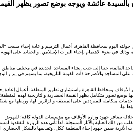
 بالسيدة عائشة ويوجه بوضع تصور يظهر القيم
ولته اليوم بمحافظة القاهرة، أعمال الترميم وإعادة إحياء مسجد “ال
وذلك في ضوء الاهتمام بإحياء التراث الإسلامي، والحفاظ على الهوية
جد القائمة، جنبا إلى جنب إنشاء المساجد الجديدة في مختلف مناطق
لى المساجد والأضرحة ذات القيمة التاريخية، بما يسهم في إبراز الوج
 الأوقاف ومحافظ القاهرة واستشاري تطوير المنطقة، أعمال إعادة إحي
 بوضع تصور متكامل يظهر القيمة الحضارية والتاريخية لهذه المنطقة؛
خدمات متكاملة للمترددين على المنطقة والزائرين لها، وربطها مع شبك
ا بها.
لاله تضافر جهود وزارة الأوقاف مع مؤسسات الدولة كافة؛ للنهوض
ب من ذلك العناية بالآثار المسجلة، لذا تأتي هذه الزيارة التفقدية لمس
ب الأثرية ضمن جهود إحياء المنطقة ككل، وتقديمها بالشكل الحضاري ال