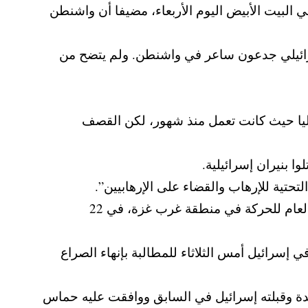
لبيت الأبيض اليوم الأربعاء، مضيفا أن واشنطن
إسرائيلي جدعون ساعر في واشنطن. ولم يتضح من
اليا حيث كانت تعمل منذ شهور، لكن القصف
تحتية للإرهاب والقضاء على الإرهابيين”.
وأضاف أنه قتل محمود الأسود القيادي الكبير في حماس، الذي كان يشغل منصب رئيس جهاز الأمن العام للحركة في منطقة غرب غزة، في 22
 إسرائيل أمس الثلاثاء للمطالبة بإنهاء الصراع
ة 60 يوما، والذي تدعمه الولايات المتحدة وقبلته إسرائيل في السابق ووافقت عليه حماس