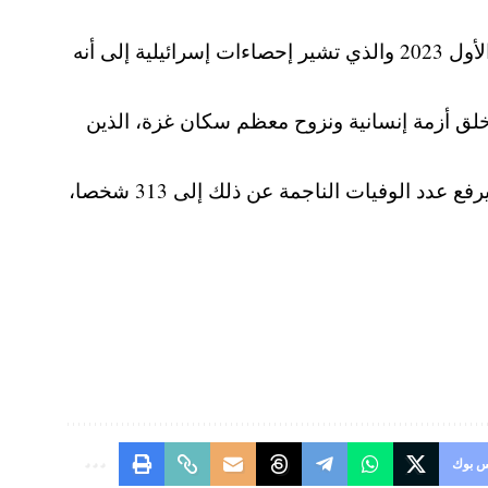
وشنت إسرائيل حملة عسكرية على غزة بعد هجوم قادته حماس عليها في السابع من أكتوبر تشرين الأول 2023 والذي تشير إحصاءات إسرائيلية إلى أنه
لة الإسرائيلية أدت إلى مقتل أكثر من 62 ألف فلسطيني وخلق أزمة إنسانية ونزوح معظم سكان غزة، الذين
وقالت وزارة الصحة في غزة اليوم الأربعاء إن 10 أشخاص آخرين ماتوا من الجوع وسوء التغذية، مما يرفع عدد الوفيات الناجمة عن ذلك إلى 313 شخصا،
 بوك