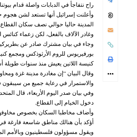
راح نتفاجأ في الدبابات واصلة قدام بيوتنا”
وأعلنت إسرائيل أنها تستعد لشن هجوم جد
المدينة حاليا حوالي نصف سكان القطاع ا
وغادر الآلاف بالفعل، لكن زعماء كنائس ال
وجاء في بيان مشترك صادر عن بطريركية ا
بورفيريوس للروم الأرثوذكس ومجمع كنيسة
كنيسة اللاتين يعيش منذ سنوات طويلة أ
وقال البيان “إن مغادرة مدينة غزة ومحاول
والاستمرار في رعاية جميع من سيبقون 
وفي بيان صدر اليوم الأربعاء، قال المتح
دخول الخيام إلى القطاع.
وأضاف مخاطبا السكان بخصوص مخاوفهم م
أؤكد بأن هنالك مناطق شاسعة فارغة في
ويقول مسؤولون فلسطينيون وبالأمم المتحدة إن قطا