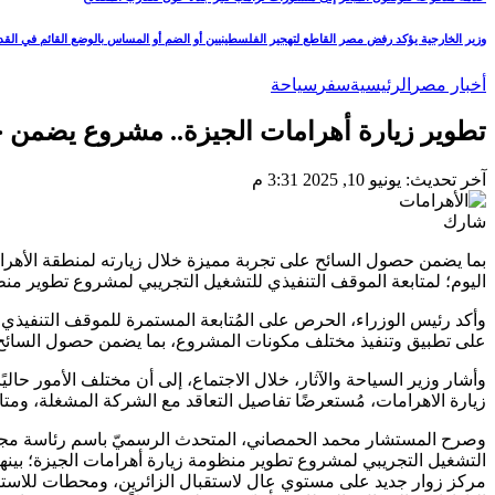
وزير الخارجية يؤكد رفض مصر القاطع لتهجير الفلسطينيين أو الضم أو المساس بالوضع القائم في ال
أخبار مصر
الرئيسية
سفر
سياحة
تطوير زيارة أهرامات الجيزة.. مشروع يضمن 
آخر تحديث: يونيو 10, 2025 3:31 م
شارك
بما يضمن حصول السائح على تجربة مميزة خلال زيارته لمنطقة الأهر
اليوم؛ لمتابعة الموقف التنفيذي للتشغيل التجريبي لمشروع تطوير منظ
وأكد رئيس الوزراء، الحرص على المُتابعة المستمرة للموقف التنفيذي
على تطبيق وتنفيذ مختلف مكونات المشروع، بما يضمن حصول السائح ع
وأشار وزير السياحة والآثار، خلال الاجتماع، إلى أن مختلف الأمور ح
زيارة الاهرامات، مُستعرضًا تفاصيل التعاقد مع الشركة المشغلة، ومتاب
وصرح المستشار محمد الحمصاني، المتحدث الرسميّ باسم رئاسة مجلس 
التشغيل التجريبي لمشروع تطوير منظومة زيارة أهرامات الجيزة؛ بينها 
مركز زوار جديد على مستوي عال لاستقبال الزائرين، ومحطات للاسترا