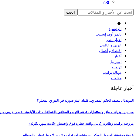
فن
🔥
الرئيسية
تايمز أوف إيجيبت
أخبار مصر
عربي و عالمي
اقتصاد و أعمال
أخبار
إسرائيل
ترامب
دونالد ترامب
مقالات
أخبار عاجلة
المونديال ينصف الحكم المصري.. فلماذا تهتز صورته في الدوري المحلي؟
مجلس الوزراء: حوافز واستثمارات تدعم التوسع الصناعي بالقطاعات ذات الأولوية.. خصم ضريبي من ا
مروحية ترامب وطائرة ركاب.. واقعة خطرة فوق واشنطن «كادت تنتهي بكارثة»
خدمة مدفوعة للوصول المبكر إلى منشورات ترامب تثير جدلا حول تضارب المصالح