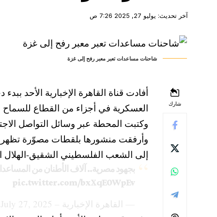
آخر تحديث: يوليو 27, 2025 7:26 ص
شاحنات مساعدات تعبر معبر رفح إلى غزة
أفادت قناة القاهرة الإخبارية الأحد ببد
شارك
العسكرية في أجزاء من القطاع للسماح بت
وكتبت المحطة عبر وسائل التواصل الاجت
وأرفقت منشورها بلقطات مصوّرة تظهر 
إلى الشعب الفلسطيني الشقيق-الهلال ا
بجهود مصرية.. آلاف الأطنان من المساعدات
pic.twitter.com/bxXqE0WpEv
— القاهرة الإخبارية – AlQahera News (@Alqaheranewstv)
July 27, 2025