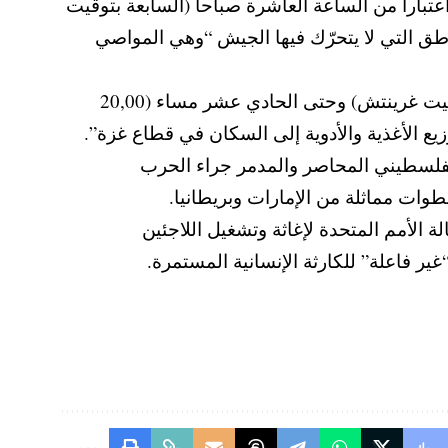
اعتبارا من الساعة العاشرة صباحا (السابعة بتوقيت
لتعليق سيشمل المناطق التي لا يتحرّك فيها الجيش “وهي المواصي
وأشار إلى أنّه “تمّ تحديد ممرّات مؤمّنة بشكل مستدام اعتبارا من الساعة السادسة صباحا (3,00 بتوقيت غرينتش) وحتى الحادي عشر مساء (20,00
يع الأغذية والأدوية إلى السكان في قطاع غزة”.
لفلسطيني المحاصر والمدمر جراء الحرب
 الأمم المتحدة لإغاثة وتشغيل اللاجئين
ير فاعلة” للكارثة الإنسانية المستمرة.
 بوك