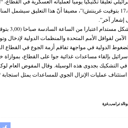
يلي تعليقا تكتيكيا يوميا لعملياته العسكرية في القطاع، “
غرينتش) وحتى الساعة الثامنة مساء (17،00 بتوقيت غرينتش)”، مضيفا أنّ هذا ا
 إشعار آخر”.
آمن لقوافل الأمم المتحدة والمنظمات الدولية لإدخال وتوز
الضغوط الدولية في مواجهة تفاقم أزمة الجوع في القطاع ا
 في التشكيك بجدوى هذه الوسيلة. وقال المفوض العام لوكالة
ّ استئناف عمليات الإنزال الجوي للمساعدات يمثل استجابة “غ
ونالد ترامب
غزة
فيس