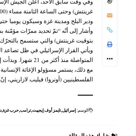
وفي وقت سابق الأحد، أعلن الجيش الإسرائ
ودير البلح ومدينة غزة وسيكون يوميا حتى
بتوقيت غرينتش) والتي ستسمح بالتحرّك ال
ويأتي القرار الإسرائيلي في ظل تصاعد 
المتواصلة منذ أكثر من 21 شهرا. وبدأت إسرائيل بإلقاء مساعدات غذائية جوا على القطاع، بموازاة خطوات مماثلة من الإمارات وبريطانيا.
مع ذلك، يستمر مسؤولو الإغاثة الإنسانية
الفلسطينيين (أونروا) فيليب لازاريني، إن
الوسم:
إسرائيل
تايمز أوف إيجيبت
ترامب
حرب غزة
د
شارك هذه المقالة