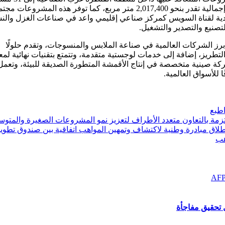
بإجمالي استثمارات يبلغ نحو 799.6 مليون دولار أمريكي، على مساحة إجمالية تقدر بنحو 2,017,400 متر مربع، كما توفر هذه المشروعا
لاقتصادية لقناة السويس كمركز صناعي إقليمي واعد في صناعات الغزل والن
تصنيع والتصدير والتشغيل.
 مجموعة صن شل، التي تأسست عام 1956، تُعد من أبرز الشركات العالمية في صناعة الملابس والمنسوجات، وتقدم حلولًا
لتطريز، إضافة إلى خدمات لوجستية متقدمة، وتتمتع بتقنيات نهائية لمع
كة صينية متخصصة في إنتاج الأقمشة المتطورة الصديقة للبيئة، وتعم
 للأسواق العالمية.
طبع
زمة بالتعاون متعدد الأطراف لتعزيز نمو المشروعات الصغيرة والمتو
اتفاقية بين صندوق تطوي
هب
ل تحقيق مفاجأة