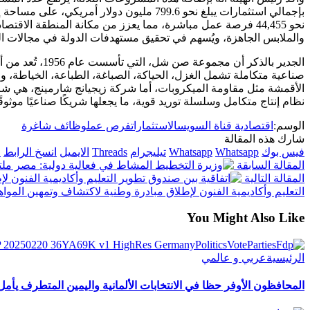
نحو 44,455 فرصة عمل مباشرة، مما يعزز من مكانة المنطقة ا
والملابس الجاهزة، ويُسهم في تحقيق مستهدفات الدولة في مجالات ال
الجدير بالذكر أن
صناعية متكاملة تشمل الغزل، الحياكة، الصباغة، الطباعة، الخياطة، وا
الأقمشة مثل مقاومة الميكروبات، أما شركة زيجيانج شارمينج، هي شر
نظام إنتاج متكامل وسلسلة توريد قوية، ما يجعلها شريكًا صناعيًا موثوقًا
الوسم:
اقتصادية قناة السويس
الاستثمارات
فرص عمل
وظائف شاغرة
شارك هذه المقالة
فيس بوك
Whatsapp
Whatsapp
تيليجرام
Threads
الايميل
انسخ الرابط
ا
المقالة السابقة
المشاط في فعالية دولية: مصر ملت
المقالة التالية
التعليم وأكاديمية الفنون لإطلاق مبادرة وطنية لاكتشاف وتمهين الموا
You Might Also Like
الرئيسية
عربي و عالمي
المحافظون الأوفر حظا في الانتخابات الألمانية واليمين المتطرف يأم