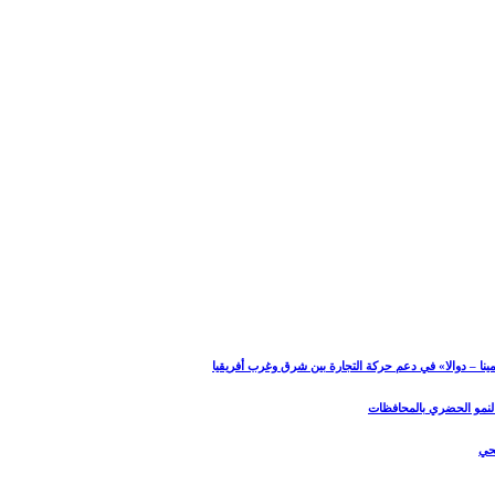
نا – دوالا» في دعم حركة التجارة بين شرق وغرب أفريقيا
 النمو الحضري بالمحافظات
صحي