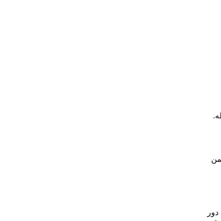
ه.
ستكماله ضمن
 دور