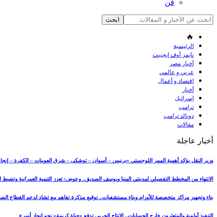
فن
🔥
الرئيسية
تايمز أوف إيجيبت
أخبار مصر
عربي و عالمي
اقتصاد و أعمال
أخبار
إسرائيل
ترامب
دونالد ترامب
مقالات
أخبار عاجلة
وزير النقل يؤكد أهمية الممر اللوجستي «برنيس – أسوان – توشكى – شرق العوينات – الكفرة – إنجامي
الانتهاء من المخطط التفصيلي لمدينتي المنيا ويوسف الصديق.. وعوض: تعزز التنمية العمرانية وتضبط
بناء وتجهيز مراكز متخصصة للأورام وبناء مستشفيات.. توقيع مذكرة تفاهم مع تشاد لدعم القطاع ال
التنفيذ أولوية والمتعثرون خارج الحسابات.. الإنتاج الحربي تدفع «حياة كريمة» نحو إنجاز أسرع