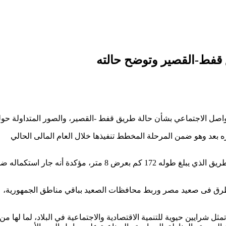
 قفط-القصير وتوضح حالته
واصل الاجتماعي بشأن حالة طريق قفط -القصير، والصور المتداولة حول
 بعد وهو ضمن المرحلة المخطط تنفيذها خلال العام المالى الحالي
وأشارت إلى أنه تم الانتهاء من رفع كفاءة 48 كم من جهة قفط من الطريق الذي يبلغ طوله 172 كم بعرض 8 متر، مؤكدة أنه جار ا
ة الطرق فى صعيد مصر وربط محافظات الصعيد بباقي مناطق الجمهورية،
شرايين حيوية للتنمية الاقتصادية والاجتماعية في البلاد، لما لها من