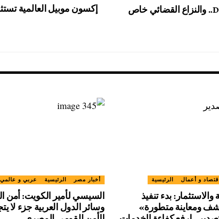
إكسون موبيل العالمية تست
قناة السويس: لا صحة لاحتجاز الناقلة DIGNITY.. والنزاع القضائي خاص
قتصاد و أعمال
الرئيسية
أخبار مصر
الرئيسية
عربي و عالمي
ة والاستثمار: بدء تنفيذ
السيسي لأمير الكويت: أمن ا
ف ومعاينة متطورة»
وسائر الدول العربية جزء لا يت
صدير.. لرفع كفاءة الخدمات
الأمن القومي المصري