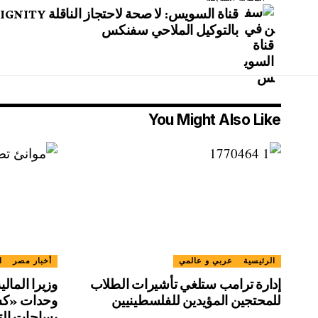
بالتوكيل الملاحي سفنكس
You Might Also Like
الرئيسية
عربي و عالمي
أخبار مصر
ا
إدارة ترامب ستلغي تأشيرات الطلاب
وزيرا المالي
للمحتجين المؤيدين للفلسطينيين
وحدات «كش
بساحات الت