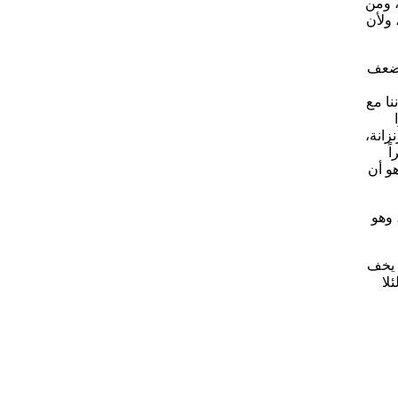
، ومن
 ولأن
ا ضعف
نا مع
نزانة،
ً
هو أن
 وهو
م يخف
لا