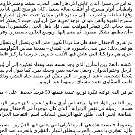
إنه ابن حي شبرا، الذي عاش الازدهار الفني للحي.. سينما ومسرحًا ومق
وانطفأَت أنوار مسرح، أو أُغلقَت صالة سينما.. كان هو يفتح للفن باباً
وقع السلطنة والطرب – إلى مبادرة الفن ميدان؛ حيث تتحول الشوارع إ
مسرح القهوة والفن ميدان، توجد تجربة حيّ الزبالين، حيث لا يحتكر أحد
سيد حجاب. لكن تتفجّر المواهب أيضاً، فإذا بأهل الحي.. يكتشفون آدميت
– أن يطلقها بشكل منفرد.. ثم يضم إليها، ويوسع الدائرة باستمرار. و
لم تفارق الاحتفال خفة ظل شاعرنا الكبير؛ فمَن الذي يتصوَّر أن يتحوَّ
هو فعل ذلك؛ حين نسي باسبوره في الفندق – بمدينة ميديين الكولومبية،
أخرى هي بارانكيا، التي عاش فيها الأديب جابرييل جارسيا ماركيز «الغلب
اكتشف العمّ زين المأزق الذي وجد نفسه فيه، وهداه تفكيره إلى أن يُ
الرجل وختم الديوان، وجعل صاحبه يعبر، وجعله يمر.. كما يقول آدم سميث
سُحقاً لشخصية «عبد الروتين».. التي تتفنَّن في تعقيد حياة البشر، و
قاسم السمَّاوي لعبده مشتاق، وبينهما عبد الروتين.
ثم مَن الذي تواتيه فكرة توزيع عيدية قيمتها 50 قرشاً جديدة.. على 4 من شباب المساجين – سنُّهم دون العشرين – في الأعياد؟
هشام – زميله في نفس الزنزانة – الذي كان موجوداً في الاحتفال بيوم
انتفاضة الخبز، التي أطلَق عليها الرئيس السادات اسم «انتفاضة الحرا
قال: اتفجّري يا مصر، بالحرب ينطلق النهار.. اتفجّري بالحرب، ضد الجو