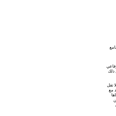
امع
رفاعي
 ذلك
ا تقل
د مع
ها
لفن