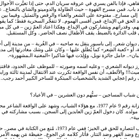
اهي، فإذا بالفن يسري في عروقه سريان الدم، حتى إذا تغيَّرت الأحوال
 بعد باب. فمن مسرح القهوة – حيث الطاولة والدومينو والشاي بالنعناع.. 
لى مسارح.. مفتوحة على الشعر والغناء والرقص والتمثيل. وفيما بين
 الحق في الإبداع، فمن أقسى الهموم.. لا تتفجَّر السخرية فقط؛ كما يق
هم، وقدراتهم ويتشاركون في الإبداع. وهكذا اعتاد العمّ زين – في كل مب
في قلب الدائرة بالضبط، يقف الأطفال نصف الحاضر.. وكل المستقبل.
ل ديوان شعر.. إلى باسبور ينقل به صاحبه – في الغُربة – من مدينة إلى 
 أو «كعبة الشِعر» كما يُطلَق عليها – وكان على وشك مغادرتها إلى مدي
ان».. حامل جائزة نوبل، ووُلِدَت فيها شاكيرا «المغنية الـمشهورة».
برز ديوانه الشعري – وعليه اسمه وصورته – للموظف على الحدود، فاقتن
!!! والألطف، أن نفس الواقعة تكررت عند الانتقال لمدينة ثالثة ورابعة.
ذلك رغم إعجابي الشديد بالشخصيات المبتكرة للساخر الكبير أحمد رجب..
زين العابدين فؤاد فعلها.. بإحساسٍ أبوي مطلق؛ عندما كان حبيس الزنزانة رقم 9 عام 1977، مع هؤلاء الشباب، وشهد على الواقعة الشا
 مولده. كان دخول العمّ زين العابدين إلى السجن.. بسبب مشاركته في
مية».
وعموماً، فليست هذه هي المرة الأولى التي يعاني فيها العمّ زين.. بسبب انتصاره للحق في الخبز؛ ففي عام 1973، مُنع من الكتابة ف
ع وضد القهر وضد التتار. فأثار كلامه عن الجوع.. حفيظة مَن يهمه الأمر