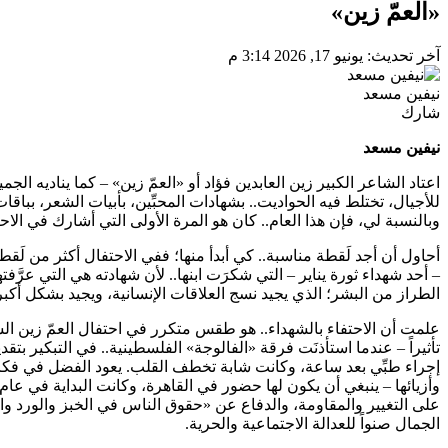
«العمّ زين»
آخر تحديث: يونيو 17, 2026 3:14 م
نيفين مسعد
شارك
نيفين مسعد
اعتاد الشاعر الكبير زين العابدين فؤاد أو «العمّ زين» – كما يناديه الج
للأجيال، تختلط فيه الحواديت.. بشهادات المحبِّين، بأبيات الشعر، بباقات 
وبالنسبة لي، فإن هذا العام.. كان هو المرة الأولى التي أشارك في الا
أحاول أن أجد لَقطة مناسبة.. كي أبدأ منها؛ ففي الاحتفال أكثر من لَقط
– أحد شهداء ثورة يناير – التي شكرَت ابنها.. لأن شهادته هي التي عرَّفت
الطراز من البشر؛ الذي يجيد نسج العلاقات الإنسانية، ويجيد بشكل أكبر
علمت أن الاحتفاء بالشهداء.. هو طقس متكرر في احتفال العمّ زين السنو
تأثيراً – عندما استأذنَت فرقة «الفالوجة» الفلسطينية.. في التبكير بت
إجراء طبِّي بعد ساعة، وكانت شابة تخطف القلب. يعود الفضل في فكرة 
على التغيير والمقاومة، والدفاع عن «حقوق الناس في الخبز والورد وال
الجمال صنواً للعدالة الاجتماعية والحرية.