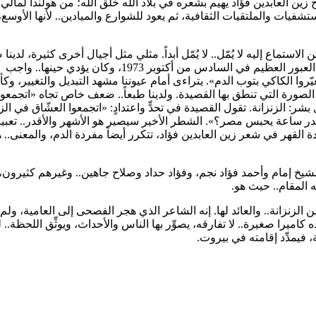
 زين العابدين فؤاد يهيم بشعره في بلاد الله خلق الله؛ من هولندا لمالي
ت والملتقيات الثقافية، ثم يعود للشوارع والميادين.. لأنها الأوسع،
ستماع إليه لا يُمّل.. لا يُمّل أبداً. مثلي مثل أجيال أخرى كثيرة، لدين
خاص تجاه «الحرب لسه في أول السكة»، التي كتبها بعد يوم واحد من العبور العظيم في السادس من أكتوبر 1973، وكان يؤدي حينها.. واجب
يّروا الكاكي بتوب الدم». يتراءى أمام عيوننا مشهد التبديل والتغيير، وكأن
الصورة التي تنطق بها القصيدة. ولدينا طبعاً.. ضعف خاص تجاه «اتجمعوا
ال بشر: الزنزانة. تقول القصيدة في تحدٍّ واعتدادٍ: «اتجمعوا العشّاق في الز
يقدر ساعة يحبس مصر؟». الشطر الأخير سيصير هو الأشهر والأقدر.. تعبيرا
القهر في شعر زين العابدين فؤاد، تتكرر أيضاً مفردة الدم، والمعنى.. 
 الشيخ إمام وأحمد فؤاد نجم، وفؤاد حداد وصلاح جاهين.. وغيرهم كثيرون،
 المقام.. حيث هو.
الزنزانة.. والعائد لها. إنه الشاعر الذي هجر الفصحى إلى العامية، ول
اميرا صغيرة.. لا تفارقه، يصوِّر بها الناس والأحداث، ويوثِّق اللحظة.. لئ
 فيمدِّد إقامته في بيروت.