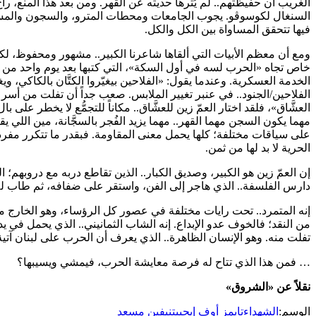
الغريب أن حفيظتهم.. لم يُثرها حديثه عن القهر. ومن بعد هذا المنع، راح
السنغال لكوسوڤو. يجوب الجامعات ومحطات المترو، والسجون والمستشفيا
فيها تتحقق المساواة بين الكل والكل.
ومع أن معظم الأبيات التي ألقاها شاعرنا الكبير.. مشهور ومحفوظ، لكن الا
الخدمة العسكرية. وعندما يقول: «الفلاحين بيغيّروا الكتَّان بالكاكي، ويغ
الفلاحين/الجنود.. في عنبر تغيير الملابس. صعب جداً أن تفلت من أسر 
العشَّاق»، فلقد اختار العمّ زين للعشَّاق.. مكاناً للتجمُّع لا يخطر على ب
مهما يكون السجن مهما القهر.. مهما يزيد الفُجر بالسجَّانة، مين اللي 
على سياقات مختلفة؛ كلها يحمل معنى المقاومة. فبقدر ما تتكرر مفردة 
الحرية لا بد لها من ثمن.
إن العمّ زين هو الكبير، وصديق الكبار.. الذين تقاطع دربه مع دروبهم؛
دارس الفلسفة.. الذي هاجر إلى الفن، واستقر على ضفافه، ثم طاب له
إنه المتمرد.. تحت رايات مختلفة في عصور كل الرؤساء، وهو الخارج من 
من النقد؛ فالخوف عدو الإبداع. إنه الشاب الثمانيني.. الذي يحمل في يده ك
تفلت منه. وهو الإنسان الظاهرة.. الذي يعرف أن الحرب على لبنان آتية،
… فمن هذا الذي تتاح له فرصة معايشة الحرب، فيمشي ويسيبها؟
نقلاً عن «الشروق»
الوسم:
الشهداء
تايمز أوف إيجيبت
نيفين مسعد