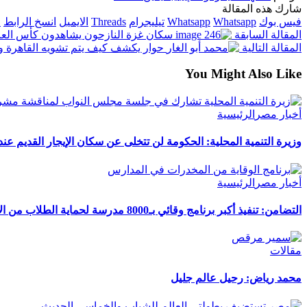
شارك هذه المقالة
فيس بوك
Whatsapp
Whatsapp
تيليجرام
Threads
الايميل
انسخ الرابط
ا
المقالة السابقة
سكان غزة النازحون يشاهدون كأس العا
المقالة التالية
حوار يكشف كيف يتم تشويه القاهرة وا
You Might Also Like
أخبار مصر
الرئيسية
وزيرة التنمية المحلية: الحكومة لن تتخلى عن سكان الإيجار القديم عند
أخبار مصر
الرئيسية
التضامن: تنفيذ أكبر برنامج وقائي بـ8000 مدرسة لحماية الطلاب من الإدمان
مقالات
محمد رياض: رحيل عالم جليل