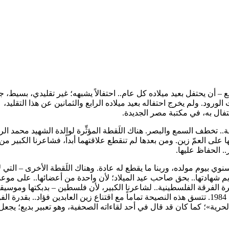
ميع – أن يحتفل بعيد ميلاده كل عام.. احتفالاً يشبهه؛ غير تقليدي، بسيط، ج
الورود. ولم يخرج احتفاله بعيد ميلاده الرابع والثمانين عن هذا التقليد،
حتفال به، في مكتبة مصر الجديدة.
ة.. تخطف السمع والبصر. هناك اللَقطة المؤثِّرة لوالدة الشهيد محمد ال
ها على العمّ زين. ومن بعدها لم تنقطع علاقتهما أبداً، فشاعرنا الكبير من
.. الحفاظ عليها.
ي بيوم مولده، وربنا ما يقطع له عادة. وهناك اللَقطة الأخرى – التي ل
قديم شهادتها.. بحق صاحب عيد الميلاد؛ لأن واحدة من أعضائها.. على موع
الفرقة الفلسطينية.. لشاعرنا الكبير، لأن فلسطين – بدبكتها وموسيقا
وأزيائها – ينبغي أن يكون لها حضور في القاهرة، وكانت البداية في عام 1984. تتسق هذه النصيحة تماماً مع اقتناع زين العابدين فؤاد.. بقدرة ا
حرية»؛ كما كان قد قال في أحد لقاءاته الصحفية، وهو تعبير بديع؛ يجعل