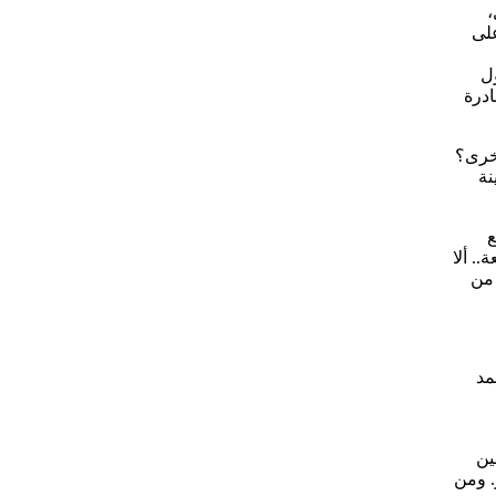
،
على
ول
ادرة
أخرى؟
نة
ع
. ألا
 من
عر محمد
ي مصر.. حين
. ومن