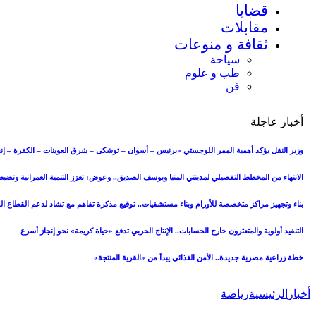
قضايا
مقابلات
ثقافة و منوعات
سياحة
طب و علوم
فن
أخبار عاجلة
وزير النقل يؤكد أهمية الممر اللوجستي «برنيس – أسوان – توشكى – شرق العوينات – الكفرة – إنج
الانتهاء من المخطط التفصيلي لمدينتي المنيا ويوسف الصديق.. وعوض: تعزز التنمية العمرانية وتض
بناء وتجهيز مراكز متخصصة للأورام وبناء مستشفيات.. توقيع مذكرة تفاهم مع تشاد لدعم القطاع 
التنفيذ أولوية والمتعثرون خارج الحسابات.. الإنتاج الحربي تدفع «حياة كريمة» نحو إنجاز أسرع
خطة زراعية مصرية جديدة.. الأمن الغذائي يبدأ من «القرية المنتجة»
أخبار
الرئيسية
رياضة