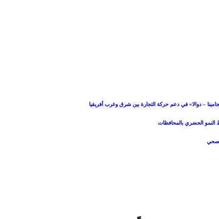
امينا – دوالا» في دعم حركة التجارة بين شرق وغرب أفريقيا
بط النمو الحضري بالمحافظات
الصحي