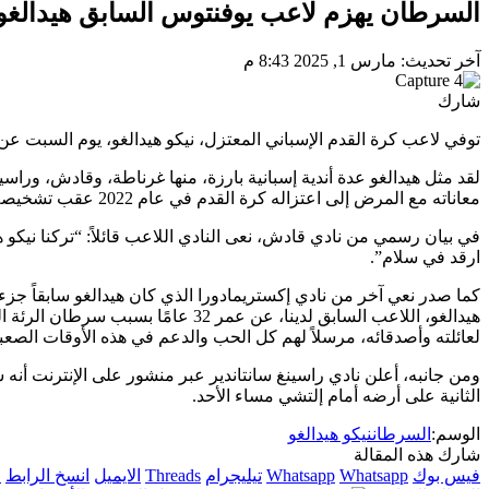
السرطان يهزم لاعب يوفنتوس السابق هيدالغو عن عم
آخر تحديث: مارس 1, 2025 8:43 م
شارك
توفي لاعب كرة القدم الإسباني المعتزل، نيكو هيدالغو، يوم السبت عن عمر 32 عامًا بعد صراع طويل مع سرطا
لقد مثل هيدالغو عدة أندية إسبانية بارزة، منها غرناطة، وقادش، ورا
معاناته مع المرض إلى اعتزاله كرة القدم في عام 2022 عقب تشخيصه بمرضه.
في بيان رسمي من نادي قادش، نعى النادي اللاعب قائلاً: “تركنا نيكو 
ارقد في سلام”.
كما صدر نعي آخر من نادي إكستريمادورا الذي كان هيدالغو سابقاً جزءاً
لعائلته وأصدقائه، مرسلاً لهم كل الحب والدعم في هذه الأوقات الصعب
ومن جانبه، أعلن نادي راسينغ سانتاندير عبر منشور على الإنترنت أنه 
الثانية على أرضه أمام إلتشي مساء الأحد.
الوسم:
السرطان
نيكو هيدالغو
شارك هذه المقالة
فيس بوك
Whatsapp
Whatsapp
تيليجرام
Threads
الايميل
انسخ الرابط
ا