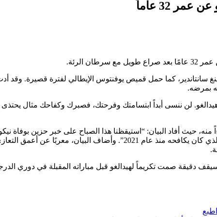
ر 32 عاماً
ن الرئة.
سينغ سانتاندير، كما حمل قميص يوفنتوس الإيطالي لفترة قصيرة. وقد أد
هيدالغو. لن ننسى أبداً ابتسامتك وفرحتك، فصبرك وكفاحك مثال يحتذى ب
 منه، حيث أفاد البيان: “استيقظنا هذا الصباح على خبر حزين بوفاة نيكو
هيدالغو، اللاعب السابق لدينا، عن عمر 32 عامًا بسبب سرطان الرئة الذي كان يكافحه منذ عام 2021”. وأضاف البيان، معربًا عن أعمق الت
ة.
سيقف دقيقة صمت تكريماً لهيدالغو قبل مباراته المقبلة في دوري الدرج
طبع