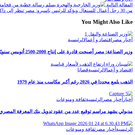
المقالة التالية
من 30 رجل أعمال للسنغال ويؤكد للرئيس باسيرو: مصر تنظر إلى داكار كشريك استراتيجي
You Might Also Like
أخبار مصر
اقتصاد و أعمال
الرئيسية
وزير الصناعة: مصر أصبحت قادرة على إنتاج 2000-2500 أتوبيس سنويًا.. ونسعى لتوطين صناعة مكونات المركبات
اقتصاد و أعمال
الرئيسية
قضايا
الذهب يلمع مجددا في 2026 رغم أكبر مكاسب منذ عام 1979
أخبار
أخبار مصر
الرئيسية
ثقافة ومنوعات
مدبولي يشهد مراسم توقيع عدد من عقود تدويل بنك المعرفة المصري
الرئيسية
أخبار مصر
ثقافة ومنوعات