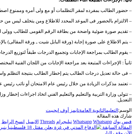
– حضور الطالب بمفرده لمقر التظلمات أو مع ولى أمره وممنوع اصط
– الالتزام بالحضور فى الموعد المحدد للاطلاع ومن يتخلف ليس من ح
– تقديم صورة ضوئية واضحة من بطاقة الرقم القومى للطالب وولى الأ
– يتم الاطلاع على صورة إجابة (ورقة البابل شيت ـ ورقة المقالى) بالإض
– يقوم الطالب بمراجعة الإجابات وتجميع الدرجات طبقاً لتوزيع الدر
ثانياً : الإجراءات المتبعة بعد مراجعة الإجابات من اللجان الفنية المختص
– فى حالة تعديل درجات الطالب يتم إخطار الطالب بنتيجة التظلم واس
– تعتمد مذكرات الزيادة من خلال رئيس عام الامتحان أو نائب رئيس عا
– تتولى وزارة التربية والتعليم والتعليم الفني اتخاذ اجراءات إخطار و
التعديل.
الوسم:
التعليم
الثانوية العامة
تايمز أوف إيجيبت
شارك هذه المقالة
فيس بوك
Whatsapp
Whatsapp
تيليجرام
Threads
الايميل
انسخ الرابط
ا
المقالة السابقة
الآن وقف النار