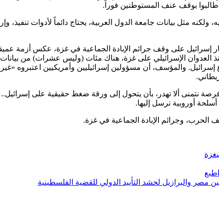
 طالبوا بوقف عنف المستوطنين فوراً.
لكنه مثل بيانات جامعة الدول العربية، يحتاج دائماً لأدوات تنفيذ، وإرا
ار إسرائيل على وقف جرائم الإبادة الجماعية في غزة، عكس أزمة عمي
منذ العدوان الإسرائيلي على غزة، هناك مئات (وليس عشرات) من بيانات
دع إسرائيل. والمؤسف، أن مسؤولين إسرائيليين وأمريكيين اعتبروه «غير
ريطاني.
 فرصة نتمنى ألا تهدر، بأن يتحول إلى ورقة ضغط حقيقية على إسرائيل.. ب
سلحة أوروبية ترسل إليها.
ف الحرب، وجرائم الإبادة الجماعية في غزة.
غزة
طبع
ين مصر والبرازيل لحشد التأييد الدولي للقضية الفلسطينية