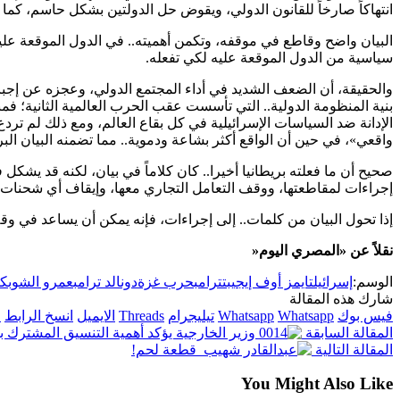
انتهاكاً صارخاً للقانون الدولي، ويقوض حل الدولتين بشكل حاسم، كما
البيان واضح وقاطع في موقفه، وتكمن أهميته.. في الدول الموقعة عليه، و
سياسية من الدول الموقعة عليه لكي تفعله.
والحقيقة، أن الضعف الشديد في أداء المجتمع الدولي، وعجزه عن إجب
بنية المنظومة الدولية.. التي تأسست عقب الحرب العالمية الثانية؛ ف
الإدانة ضد السياسات الإسرائيلية في كل بقاع العالم، ومع ذلك لم تر
واقعي»، في حين أن الواقع أكثر بشاعة ودموية.. مما تضمنه البيان الب
صحيح أن ما فعلته بريطانيا أخيرا.. كان كلاماً في بيان، لكنه قد يشكل
إجراءات لمقاطعتها، ووقف التعامل التجاري معها، وإيقاف أي شحنات أ
إذا تحول البيان من كلمات.. إلى إجراءات، فإنه يمكن أن يساعد في وق
نقلاً عن «المصري اليوم
«
الوسم:
إسرائيل
تايمز أوف إيجيبت
ترامب
حرب غزة
دونالد ترامب
عمرو الشوبكي
شارك هذه المقالة
فيس بوك
Whatsapp
Whatsapp
تيليجرام
Threads
الايميل
انسخ الرابط
ا
المقالة السابقة
وزير الخارجية يؤكد أهمية التنسيق المشترك ب
المقالة التالية
قطعة لحم!
You Might Also Like