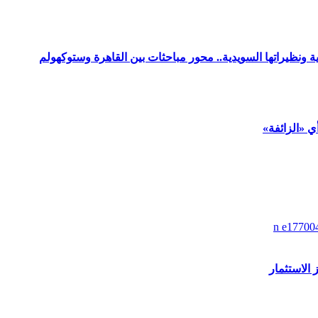
ة ونظيراتها السويدية.. محور مباحثات بين القاهرة وستوكهولم
ي «الزائفة»
الاستثمار