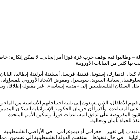
 يختلف على أن البيان الذي أصدرته بريطانيا قبل أيام – مع 25 دولة – وطالبوا فيه بوقف حرب غزة فورَا أمر إيجابي.. لا يمكن إنكاره
بها كثير من البيانات الأوروبية.
ا، الدنمارك، إستونيا، فنلندا، فرنسا، أيسلندا، أيرلندا، إيطاليا، اليابان،
ال، سلوفينيا، إسبانيا، السويد، سويسرا، ومفوض الاتحاد الأوروبي للمساواة،
 نقل السكان الفلسطينيين إلى «مدينة إنسانية».. غير مقبولة إطلاقاً، و
 فيهم الأطفال، الذين يسعون إلى تلبية احتياجاتهم الأساسية من الماء وا
ي.. أثناء سعيهم للحصول على المساعدة. وأكدوا أن حرمان الحكومة الإسرائيلية السكان المدني
لقيود المفروضة على تدفق المساعدات فوراً، وتمكين الأمم المتحدة
قذ للحياة بأمان وفعالية.
 الشديدة لأي خطوات تهدف إلى تغيير – جغرافي أو ديموغرافي – في الأراضي الفلسطينية
) التي أعلنتها الحكومة الإسرائيلية – في حال تنفيذها – ستقسم الدولة الفلسطينية إلى قسمين، م