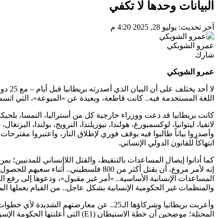
البيانات وحدها لا تكفي
آخر تحديث: يوليو 28, 2025 4:20 م
عمرو الشوبكي
شارك
عمرو الشوبكي
لا أحد
اللغة المستخدمة فيه.. كانت قاطعة، وبعيدة عن «الميوعة»، التي اتسمت 
كانت بريطانيا قد دعت ووزراء خارجية كل من أستراليا، النمسا، بلجيكا، كند
لاتفيا، ليتوانيا، لوكسمبورغ، هولندا، نيوزيلندا، النرويج، بولندا، البرتغ
وأصدروا بياناً طالبوا فيه بوقف فوري لإطلاق النار، واعتبروا مقترحات
انتهاكاً للقانون الدولي الإنساني.
كما أدانوا إيصال المساعدات بالتنقيط، والقتل اللاإنساني للمدنيين؛ بمن
إنه لأمر مروع، أن يقتل أكثر من 800 فلسطين
المساعدات الإنسانية الأساسية.. «أمر غير مقبول»، ودعوها إلى رفع ا
والمنظمات غير الحكومية الإنسانية بشكل عاجل.. من القيام بعملها المن
وأعربت بريطانيا وشركاؤها الـ25.. عن معارضتهم
المحتلة؛ موضحين أن خطة الاستيطان (E1