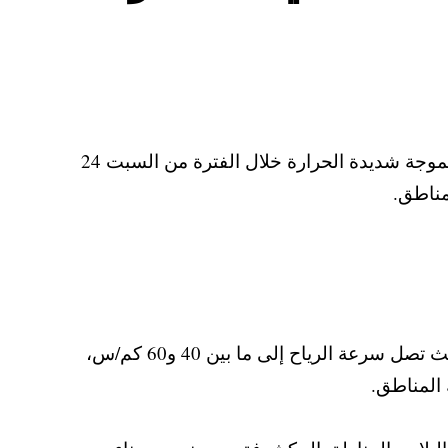
أعلنت الهيئة العامة للأرصاد الجوية، عبر إدارة التنبؤات والإنذار المبكر، عن تعرض معظم أنحاء البلاد لموجة شديدة الحرارة خلال الفترة من السبت 24
وأشارت الهيئة إلى حدوث اضطراب في حركة الملاحة البحرية على خليج السويس والبحر الأحمر، حيث تصل سرعة الرياح إلى ما بين 40 و60 كم/س،