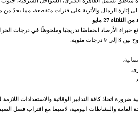
دة مناطق تشمل القاهرة الكبرى، السواحل الشرقية، جنوب ا
لى إثارة الرمال والأتربة على فترات متقطعة، مما يحدّ من 
اثاء 27 مايو
ً من يوم الثلاثاء 27 مايو 2025، يتوقع خبراء الأرصاد انخفاضًا تدريجيًا وملح
جات مئوية.
 ضرورة اتخاذ كافة التدابير الوقائية والاستعدادات اللازمة
حة العامة والنشاطات اليومية، لاسيما مع اقتراب فصل الصي