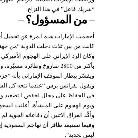
“شريك فاعل” في هذا النزاع.
– من المسؤول؟ –
أحجمت الإمارات هذه المرة عن تحميل أي
كانت من بين ثلاث دخلت الدولة “من جهة ا
بأكثر من 2800 صاروخ وطائرة مسيّرة، وفق أبوظبي.
ويفسّر بيطار الموقف الإماراتي بأنه “جزء 
ويقول لفرانس برس “عندما تتجه كل الشكو
في الحفاظ على مجال لخفض التصعيد وتج
ويوم الهجوم على المنشأة، أعلنت السعود
وأكّد العراق الاثنين أن دفاعاته الجوية ل
وفيما تستبعد ظافر أن تهاجم السعودية إي
ليس بجديد”.