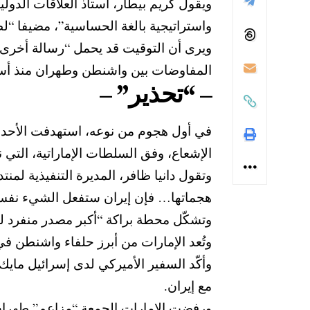
ويقول كريم بيطار، أستاذ العلاقات الدول
واستراتيجية بالغة الحساسية”، مضيفا “لطا
ويرى أن التوقيت قد يحمل “رسالة أخرى يو
المفاوضات بين واشنطن وطهران منذ أسا
– “تحذير” –
في أول هجوم من نوعه، استهدفت الأحد 
الإشعاع، وفق السلطات الإماراتية، التي 
وتقول دانيا ظافر، المديرة التنفيذية لمن
هجماتها… فإن إيران ستفعل الشيء نفسه 
وتشكّل محطة براكة “أكبر مصدر منفرد لل
وتُعد الإمارات من أبرز حلفاء واشنطن في ا
وأكّد السفير الأميركي لدى إسرائيل مايك
مع إيران.
ورفضت الإمارات الجمعة “مزاعم” طهران بش