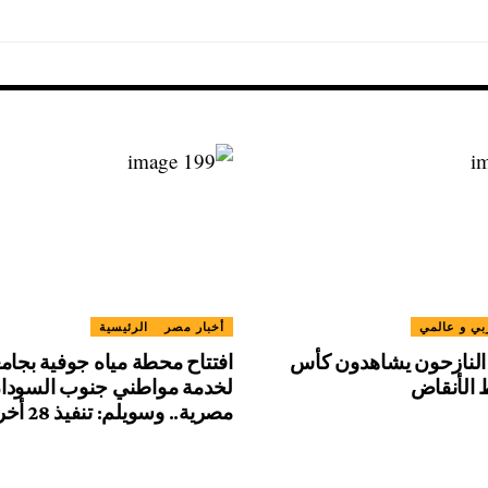
ي و عالمي
أخبار مصر
الرئيسية
النازحون يشاهدون كأس
افتتاح محطة مياه جوفية بجامع
 الأنقاض
لخدمة مواطني جنوب السودان
مصرية.. وسويلم: تنفيذ 28 أخرى