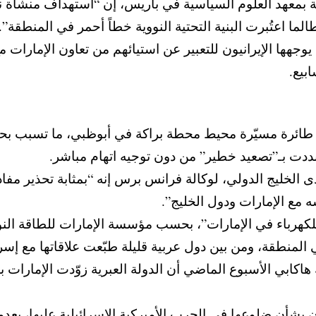
ية بمعهد العلوم السياسية في باريس، إن “استهداف منشأة نو
لما اعتُبرت البنية التحتية النووية خطاً أحمر في المنطقة”.
جهها الإيرانيون للتعبير عن استيائهم من تعاون الإمارات مع
بيع.
طائرة مسيّرة محيط محطة براكة في أبوظبي، ما تسبب بحر
نددت بـ”تصعيد خطير” من دون توجيه اتهام مباشر.
تدى الخليج الدولي، لوكالة فرانس برس إنه “بمثابة تحذير مف
مع الإمارات ودول الخليج”.
كهرباء في الإمارات”، بحسب مؤسسة الإمارات للطاقة النو
لمنطقة، ومن بين دول عربية قليلة طبّعت علاقاتها مع إسرائيل 
 هاكابي الأسبوع الماضي أن الدولة العبرية زوّدت الإمارات 
أن ضلوعها في الحرب الأميركية الإسرائيلية عليها، بعدما 