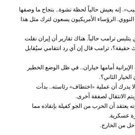
. إنه يعيش حالياً لحظة نشوة.. بنجاح ما وصفها
 النووي. الرؤساء الأمريكيون يسعون لترك مثل هذا
يتلبس ترامب حالياً. هناك تقارير أن إيران نقلت
 حقيقة؟، ترامب قال إن أي رد انتقامي سيُقابل
إيرانية أمامها خياران.. في ظل الوضع الخطير
لخيار الثاني؟.
لشعبية، فحقق له ما كان يحلم به منذ 30 عاماً. لكن ترامب لا يدرك أن عملية «اختطاف» رئاسته.. بدأت
يتم الانتقال لصفقة أخرى.
ه يعتقد أن الحرب من الجو كفيلة بإنقاذه مما
رة عسكرية.
دخل من الخارج.