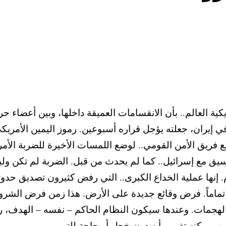
يكية العالم.. بأن الانقسامات العميقة داخلها، وبين أعضاء ح
إيران، جعلته يؤجل قراره أسبوعين. رموز اليمين الأمريكي 
 فريق الأمن القومي.. لوضع اللمسات الأخيرة للضربة الأمري
يق مع إسرائيل.. كما لم يحدث من قبل. الضربة لم تكن وليد
 إنها عملية الخداع الكبرى.. التي رفض كثيرون تصديق حدوثه
تماماً. فرض وقائع جديدة على الأرض. هذا زمن فرض الشروط 
 الهجمات. وعندها سيكون النظام الحاكم – نفسه – الهدف، 
ب يمكنه تغيير رأيه دون خجل أو حاجة للتبرير.