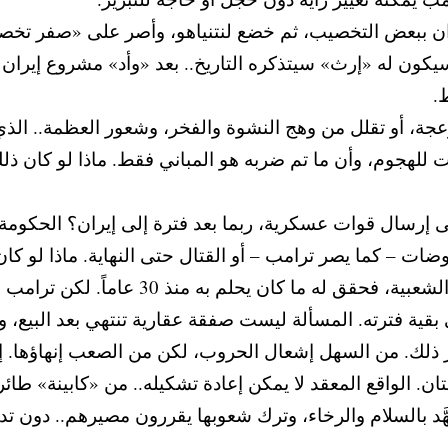
ن ببعض التخصيب، ثم خضع لنتنياهو، وأصر على «صفر تخصيب»
 سيكون له «إرث» سيتذكره التاريخ.. بعد «وأد» مشروع إيران
.
زعجة، أو تقلل من وهج النشوة والفخر، وشعور العظمة.. الذي 
للهجوم، وأن ما تم ضربه هو المباني فقط. ماذا لو كان ذلك
إرسال قوات عسكرية، ربما بعد فترة إلى إيران؟ الحكومة ال
ت – كما يصر ترامب – أو القتال حتى النهاية. ماذا لو كان ا
نجح نتنياهو في «إغراء» ترامب بالتاريخ وا
قية فترته. المسألة ليست صفقة عقارية تنتهي بعد البيع، و
ير ذلك. من السهل إشعال الحروب، لكن من الصعب إنهاؤها. إن
ان. الواقع المعقد لا يمكن إعادة تشكيله.. من «كابينة» طائ
َّد بالسلام والرخاء، وترك شعوبها يقررون مصيرهم.. دون ت