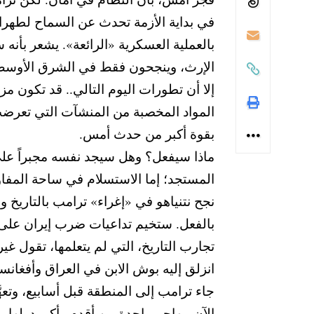
في بداية الأزمة تحدث عن السماح لطهرا
بالعملية العسكرية «الرائعة». يشعر بأنه
الإرث، وينجحون فقط في الشرق الأوسط
إلا أن تطورات اليوم التالي.. قد تكون م
المواد المخصبة من المنشآت التي تعرضت 
بقوة أكبر من حدث أمس.
ماذا سيفعل؟ وهل سيجد نفسه مجبراً على 
المستجد؛ إما الاستسلام في ساحة المفاوضا
بالفعل. ستخيم تداعيات ضرب إيران على ب
تجارب التاريخ، التي لم يتعلمها، تقول غ
انزلق إليه بوش الابن في العراق وأفغانست
جاء ترامب إلى المنطقة قبل أسابيع، وتعه
الآن، يهاجم واحدة من أقدم وأكبر دولها.