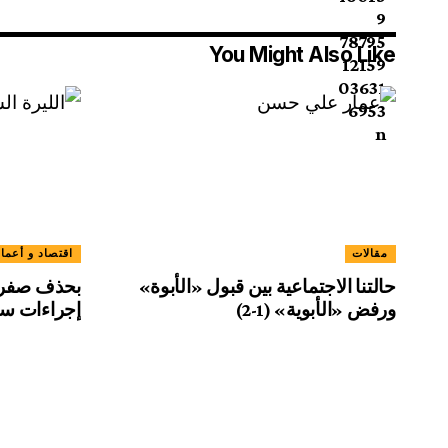
You Might Also Like
مقالات
اقتصاد و أعما
حالتنا الاجتماعية بين قبول «الأبوة»
بحذف صفرين
ورفض «الأبوية» (1-2)
إجراءات سور