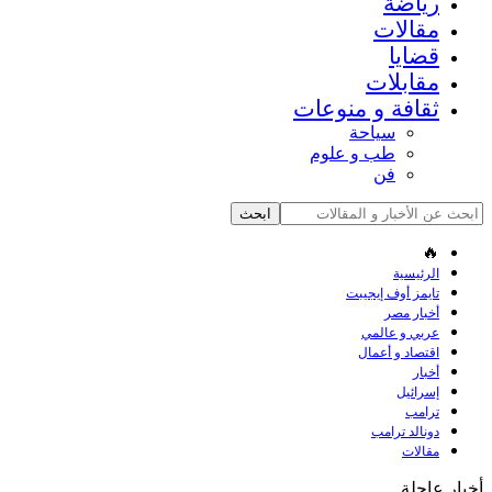
رياضة
مقالات
قضايا
مقابلات
ثقافة و منوعات
سياحة
طب و علوم
فن
🔥
الرئيسية
تايمز أوف إيجيبت
أخبار مصر
عربي و عالمي
اقتصاد و أعمال
أخبار
إسرائيل
ترامب
دونالد ترامب
مقالات
أخبار عاجلة