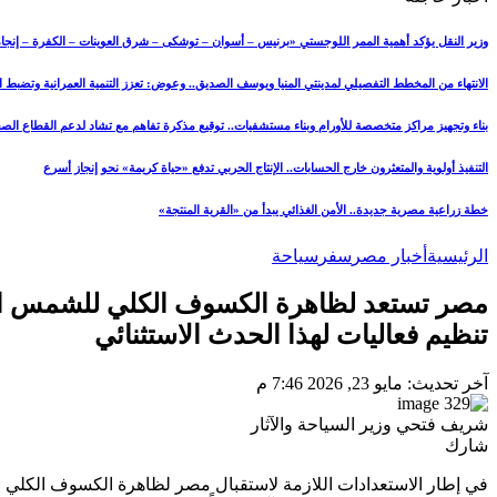
وزير النقل يؤكد أهمية الممر اللوجستي «برنيس – أسوان – توشكى – شرق العوينات – الكفرة – إنجامي
الانتهاء من المخطط التفصيلي لمدينتي المنيا ويوسف الصديق.. وعوض: تعزز التنمية العمرانية وتضبط
بناء وتجهيز مراكز متخصصة للأورام وبناء مستشفيات.. توقيع مذكرة تفاهم مع تشاد لدعم القطاع ال
التنفيذ أولوية والمتعثرون خارج الحسابات.. الإنتاج الحربي تدفع «حياة كريمة» نحو إنجاز أسرع
خطة زراعية مصرية جديدة.. الأمن الغذائي يبدأ من «القرية المنتجة»
الرئيسية
أخبار مصر
سفر
سياحة
تنظيم فعاليات لهذا الحدث الاستثنائي
آخر تحديث: مايو 23, 2026 7:46 م
شريف فتحي وزير السياحة والآثار
شارك