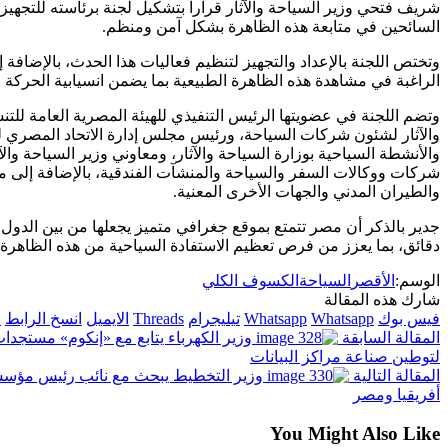
شريف فتحي وزير السياحة والآثار قراراً بتشكيل لجنة برئاسته للتجهيز 
السائحين في متابعة هذه الظاهرة بشكل آمن ومنظم.
وتختص اللجنة بالإعداد والتجهيز لتنظيم فعاليات هذا الحدث، بالإضافة
الراغبة في مشاهدة هذه الظاهرة الطبيعية بما يضمن انسيابية الحركة
وتضم اللجنة في عضويتها الرئيس التنفيذي للهيئة المصرية العامة للتن
والآثار لشئون شركات السياحة، ورئيس مجلس إدارة الاتحاد المصري لل
والأنشطة السياحية بوزارة السياحة والآثار، ومعاوني وزير السياحة وا
شركات ووكالات السفر والسياحة والمنشآت الفندقية، بالإضافة إلى م
والطيران المدني والجهات الأخرى المعنية.
جدير بالذكر أن مصر تتمتع بموقع جغرافي متميز يجعلها من بين ال
دقائق، بما يعزز من فرص تعظيم الاستفادة السياحية من هذه الظاهرة ا
الوسم:
الأقصر
السياحة
الكسوف الكلي
شارك هذه المقالة
فيس بوك
Whatsapp
Whatsapp
تيليجرام
Threads
الايميل
انسخ الرابط
ا
المقالة السابقة
وزير الكهرباء يتابع مع «إنكوم» مستجدات 
لتوطين صناعة مراكز البيانات
المقالة التالية
وزير التخطيط يبحث مع نائب رئيس مؤسسة 
أفريقيا ومصر
You Might Also Like