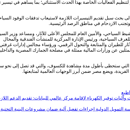
لتنظيم الفعاليات الخاصة بهذا الحدث الاستثنائي؛ بما يساهم في تيسير 
 إلى بحث سبل تقديم التيسيرات اللازمة لاستيعاب تدفقات الوفود السياح
 وتجنب الازدحام في مناطق الرصد الرئيسية.
شيط السياحي، والأمين العام للمجلس الأعلى للآثار، ومساعد وزير السي
غرف السياحية، ورئيس الإدارة المركزية للمنشآت الفندقية والمحال
لآثار للطيران والمتابعة والتحول الرقمي، ورؤساء مجالس إدارات غرفتي
مثلين عن وزارات المالية ممثلة في مصلحة الجمارك المصرية والداخلي
دول التي ستحظى بأطول مدة مشاهدة للكسوف، والتي قد تصل إلى نحو 
لفريدة، ويضع مصر ضمن أبرز الوجهات العالمية لمتابعتها.
طبع
وآليات توفير الكهرباء لإقامة مركز عالمي للبيانات: تقديم الدعم اللاز
التمويل الدولية إجراءات تفعيل آلية ضمان مشروعات البنية التحتية