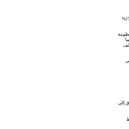
وأوضحت مي عبد الحميد أن 85% من الوحدات المنفذة ضمن البرنامج الرئاسي سكن لكل المصريين جاءت في المدن الجديدة، بينما تم تنفيذ 15%
نظومة
ما
لاء وأشارت إلى أن مركز الاتصالات تلقى 13 مليون مكالمة منذ 2015، كما تم استقبال 323 الف
ى
ق إلى
المخطط