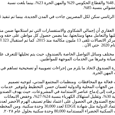
وأوضحت أن إجمالي عدد المستفيدين من العاملين بالقطاع الخاص بلغ 48% والقطاع الحكومي 29% والمهن الحرة 23%، بينما بلغت نسبة
العقاري أن إجمالي الشكاوى والاستفسارات التي تم استلامها ضمن م
م ٢٠٢٤، بلغ 117744 شكوى، وتم الرد عليها والتعامل معها ومتابعتها، بما يضمن حصول كل مواطن على حقه وب
يتيح للصندوق التعرف علي اي مشاكل تواجه العم
مختلف وسائل التواصل الخاصة بالصندوق، حيث يتم تحليلها للتعرف عل
صيانة وغيرها من الخدمات الموجهة للمواطنين.
 الصندوق لاتخاذ ما يلزم من إجراءات تصويبية أو تصحيحية تساهم في
 المهن الحرة.
 فعالة مع المحافظات ومنظمات المجتمع المدني، لتوجيه تصميم
عدد من الجهات المحلية والدولية لضمان حسن التخطيط ولتوفير خدمات
طرقت إلى إدماج عناصر الاستدامة في المشروعات، حيث يهدف الصندو
بناء 55,000 وحدة سكنية خضراء تساهم في خفض استهلاك المياه بنسبة 30%، وتقليل استهلاك الكهرباء بنسبة 24%-27%، وخفض الانبعاثات
بة 33% -39% وخفض المخلفات الصلبة بنسبة 70%، وقد نجح الصندوق في الحصول على اعتماد نظام تصنيف الهرم الأخضر لعدد
25,494 وحدة سكنية، ويسعى الصندوق نحو الحصول على شهادات الاعتماد الدولية مثل شهادة EDGE لعدد 30,000 وحدة سكنية، ومن 