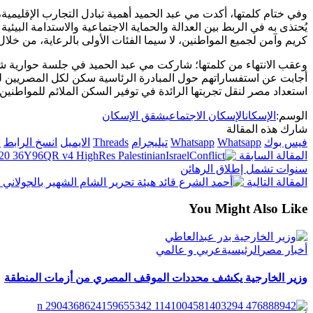
وفي ختام كلمتها، أكدت مي عبد الحميد أهمية تبادل التجارب الإقليمي
يُحتذى به في الربط بين العدالة والحماية الاجتماعية والاستدامة البيئ
كريم وآمن لجميع المواطنين، لا سيما الفئات الأولى بالرعاية، من خل
وعقب الانتهاء من كلمتها؛ شاركت مي عبد الحميد في جلسة حوارية شار
أجابت عن استفساراتهم حول المبادرة الرئاسية سكن لكل المصريين لل
استعداد مصر لنقل تجربتها الرائدة في توفير السكن الملائم للمواطن
الوسم:
الإسكان
الإسكان الاجتماعي
شقق الإسكان
شارك هذه المقالة
فيس بوك
Whatsapp
Whatsapp
تيليجرام
Threads
الايميل
انسخ الرابط
ا
المقالة السابقة
سنوات تشمل إطلاق الرهائن
المقالة التالية
You Might Also Like
أخبار مصر
الرئيسية
عربي و عالمي
وزير الخارجية يكشف محددات الموقف المصري من أزمات المنطقة