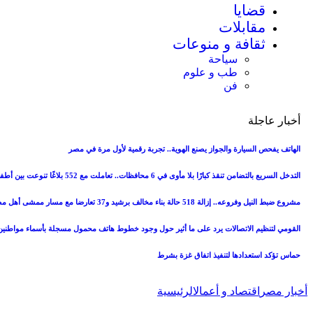
قضايا
مقابلات
ثقافة و منوعات
سياحة
طب و علوم
فن
أخبار عاجلة
الهاتف يفحص السيارة والجواز يصنع الهوية.. تجربة رقمية لأول مرة في مصر
التدخل السريع بالتضامن تنقذ كبارًا بلا مأوى في 6 محافظات.. تعاملت مع 552 بلاغًا تنوعت بين أطفال وكبار
مشروع ضبط النيل وفروعه.. إزالة 518 حالة بناء مخالف برشيد و37 تعارضا مع مسار ممشى أهل مصر (صور)
القومي لتنظيم الاتصالات يرد على ما أثير حول وجود خطوط هاتف محمول مسجلة بأسماء مواطني
حماس تؤكد استعدادها لتنفيذ اتفاق غزة بشرط
أخبار مصر
اقتصاد و أعمال
الرئيسية