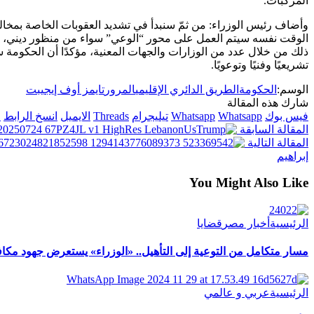
المركبات.
وأضاف رئيس الوزراء: من ثمّ سنبدأ في تشديد العقوبات الخاصة بمخالفا
الوقت نفسه سيتم العمل على محور “الوعي” سواء من منظور ديني، و
ذلك من خلال عدد من الوزارات والجهات المعنية، مؤكدًا أن الحكوم
تشريعيًا وفنيًا وتوعويًا.
الوسم:
الحكومة
الطريق الدائري الإقليمي
المرور
تايمز أوف إيجيبت
شارك هذه المقالة
فيس بوك
Whatsapp
Whatsapp
تيليجرام
Threads
الايميل
انسخ الرابط
ا
المقالة السابقة
المقالة التالية
إبراهيم
You Might Also Like
الرئيسية
أخبار مصر
قضايا
مسار متكامل من التوعية إلى التأهيل.. «الوزراء» يستعرض جهود مكاف
الرئيسية
عربي و عالمي