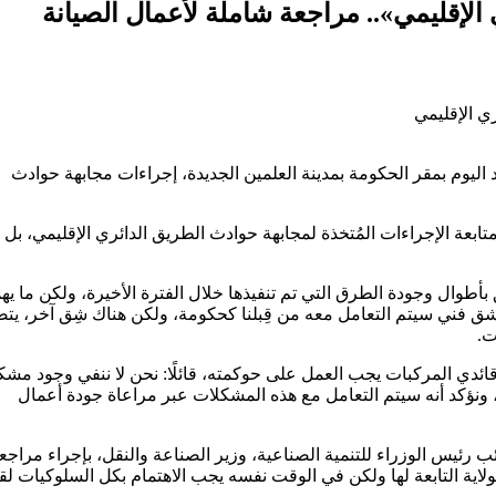
الإقليمي».. مراجعة شاملة لأعمال الصيانة
ليوم بمقر الحكومة بمدينة العلمين الجديدة، إجراءات مجابهة حوادث
تابعة الإجراءات المُتخذة لمجابهة حوادث الطريق الدائري الإقليمي، بل
طوال وجودة الطرق التي تم تنفيذها خلال الفترة الأخيرة، ولكن ما يهم
 شق فني سيتم التعامل معه من قِبلنا كحكومة، ولكن هناك شِق آخر، يت
ت.
دي المركبات يجب العمل على حوكمته، قائلًا: نحن لا ننفي وجود مشك
ونؤكد أنه سيتم التعامل مع هذه المشكلات عبر مراعاة جودة أعمال
 رئيس الوزراء للتنمية الصناعية، وزير الصناعة والنقل، بإجراء مراجع
اية التابعة لها ولكن في الوقت نفسه يجب الاهتمام بكل السلوكيات لق