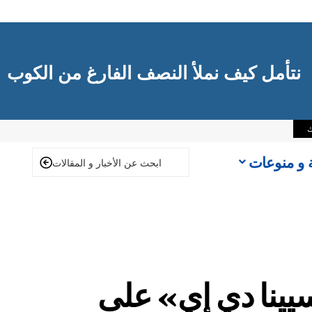
نتأمل كيف نملأ النصف الفارغ من الكوب
ك
ة و منوعات
 «سيينا دي إي» على