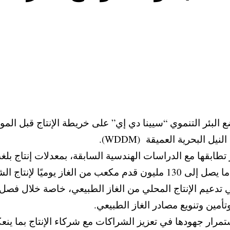
لبئر التنموي “سيينا دي إي” على خريطة الإنتاج قبل الموعد 
 البحرية العميقة (WDDM).
مع الدراسات الهندسية السابقة، بمعدلات إنتاج بلغت 40 مليون قدم مكعب يومي
وتستهدف المرحلة الحادية عشرة إضافة ما يصل إلى 130 مليون قدم مكع
في تدعيم الإنتاج المحلي من الغاز الطبيعي، خاصة خلال فصل
تأمين وتنويع مصادر الغاز الطبيعي.
تمرار جهودها في تعزيز الشراكات مع شركاء الإنتاج بما ينع