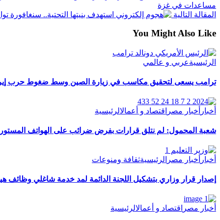
مساعدات في غزة
المقالة التالية
استهدف بنيتها التحتية.. سنغافورة تو
You Might Also Like
الرئيسية
عربي و عالمي
ترامب يسعى لتحقيق مكاسب في زيارة الصين وسط ضغوط حرب إير
أخبار
أخبار مصر
اقتصاد و أعمال
الرئيسية
شعبة المحمول: لم نتلق قرارات بفرض ضرائب على الهواتف المستور
أخبار
أخبار مصر
الرئيسية
ثقافة ومنوعات
إصدار قرار وزاري بتشكيل اللجنة الدائمة لمد خدمة شاغلي وظائف هيئة
أخبار مصر
اقتصاد و أعمال
الرئيسية