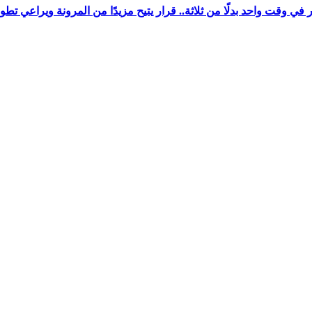
ي وقت واحد بدلًا من ثلاثة.. قرار يتيح مزيدًا من المرونة ويراعي تط