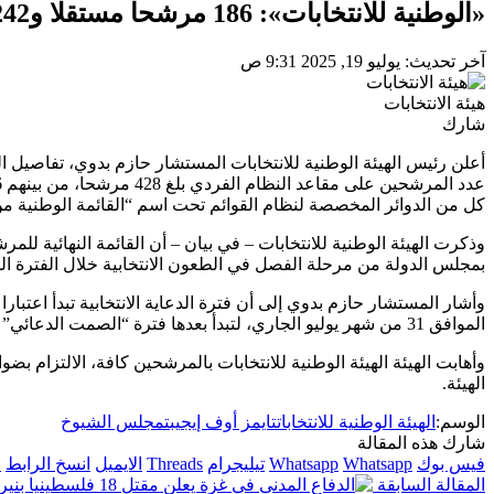
«الوطنية للانتخابات»: 186 مرشحا مستقلا و242 حزبيا وقائمة واحدة في انتخابات الشيوخ
آخر تحديث: يوليو 19, 2025 9:31 ص
هيئة الانتخابات
شارك
أعلن رئيس الهيئة الوطنية للانتخابات المستشار حازم بدوي، تفاصيل ال
كل من الدوائر المخصصة لنظام القوائم تحت اسم “القائمة الوطنية م
وذكرت الهيئة الوطنية للانتخابات – في بيان – أن القائمة النهائية ل
بمجلس الدولة من مرحلة الفصل في الطعون الانتخابية خلال الفترة الم
الموافق 31 من شهر يوليو الجاري، لتبدأ بعدها فترة “الصمت الدعائي” وفقا للجدول الزمني الذي سبق وأن أعلنته الهيئة الوطنية للانتخابات.
وأهابت الهيئة الهيئة الوطنية للانتخابات بالمرشحين كافة، الالتزام بضو
الهيئة.
الوسم:
الهيئة الوطنية للانتخابات
تايمز أوف إيجيبت
مجلس الشيوخ
شارك هذه المقالة
فيس بوك
Whatsapp
Whatsapp
تيليجرام
Threads
الايميل
انسخ الرابط
ا
المقالة السابقة