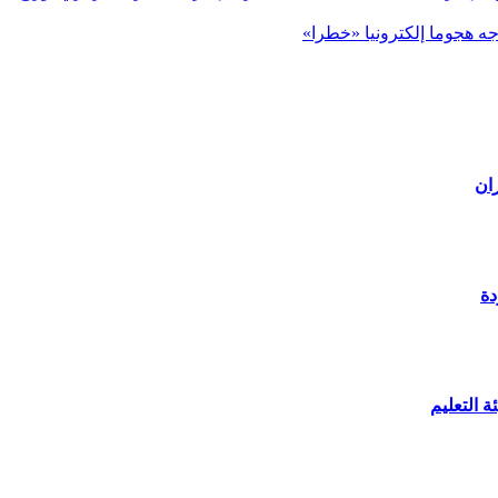
اجه هجوما إلكترونيا «خطرا»
ان
دة
 التعليم