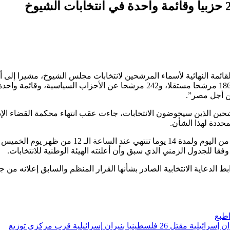
قائمة النهائية لأسماء المرشحين لانتخابات مجلس الشيوخ، مشيرا إلى أ
عدد المرشحين على مقاعد النظام الفردي بلغ 428 مرشحا، من بينهم 186 مرشحا مستقلا، و242 مرشحا عن الأحزاب السياسية، وقائ
ن أجل مصر”.
لمرشحين الذين سيخوضون الانتخابات، جاءت عقب انتهاء محكمة القضاء الإ
حددة لهذا الشأن.
وأشار المستشار حازم بدوي إلى أن فترة الدعاية الانتخابية تبدأ اعتبارا من اليوم ولمدة 14 يوما تنتهي عند الساعة الـ 12 من ظهر يوم الخميس
ابط الدعاية الانتخابية الصادر بشأنها القرار المنظم والسابق إعلانه من 
طبع
مقتل 26 فلسطينيا بنيران إسرائيلية قرب مركزي توزيع