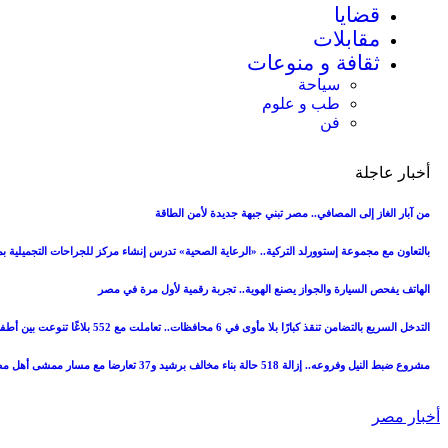
قضايا
مقابلات
ثقافة و منوعات
سياحة
طب و علوم
فن
أخبار عاجلة
من آبار الغاز إلى المصافي.. مصر تبني جبهة جديدة لأمن الطاقة
بالتعاون مع مجموعة إستوورلد التركية.. «الرعاية الصحية» تدرس إنشاء مركز للجراحات التجميلية
الهاتف يفحص السيارة والجواز يصنع الهوية.. تجربة رقمية لأول مرة في مصر
التدخل السريع بالتضامن تنقذ كبارًا بلا مأوى في 6 محافظات.. تعاملت مع 552 بلاغًا تنوعت بين أطفال وكبار
مشروع ضبط النيل وفروعه.. إزالة 518 حالة بناء مخالف برشيد و37 تعارضا مع مسار ممشى أهل مصر (صور)
أخبار مصر